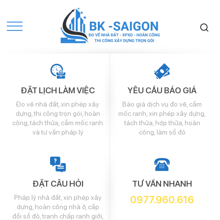
ĐẶT LỊCH LÀM VIỆC
YÊU CẦU BÁO GIÁ
Đo vẽ nhà đất, xin phép xây
Báo giá dịch vụ đo vẽ, cắm
dựng, thi công trọn gói, hoàn
mốc ranh, xin phép xây dựng,
công, tách thửa, cắm mốc ranh
tách thửa, hợp thửa, hoàn
và tư vấn pháp lý
công, làm sổ đỏ
ĐẶT CÂU HỎI
TƯ VẤN NHANH
Pháp lý nhà đất, xin phép xây
0977.960.616
dựng, hoàn công nhà ở, cấp
đổi sổ đỏ, tranh chấp ranh giới,