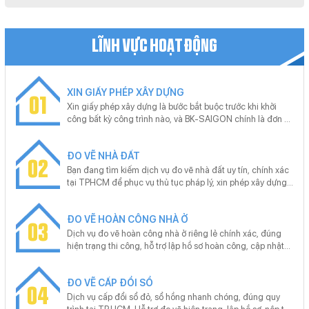
LĨNH VỰC HOẠT ĐỘNG
XIN GIẤY PHÉP XÂY DỰNG
01
Xin giấy phép xây dựng là bước bắt buộc trước khi khởi
công bất kỳ công trình nào, và BK-SAIGON chính là đơn vị
uy tín giúp bạn thực hiện thủ tục này nhanh chóng, chính
xác. Với kinh nghiệm xử lý hồ sơ xin giấy phép xây dựng
ĐO VẼ NHÀ ĐẤT
cho nhiều loại công trình từ nhà ở riêng lẻ, nhà phố đến dự
02
án lớn, BK-SAIGON cam kết hỗ trợ trọn gói từ khâu tư vấn,
Bạn đang tìm kiếm dịch vụ đo vẽ nhà đất uy tín, chính xác
chuẩn bị hồ sơ, nộp và theo dõi tiến trình để khách hàng
tại TPHCM để phục vụ thủ tục pháp lý, xin phép xây dựng
tiết kiệm tối đa thời gian và công sức.
hoặc giải quyết tranh chấp? Trong môi trường đô thị phát
triển nhanh, giá trị bất động sản tăng cao, một bản vẽ đo
ĐO VẼ HOÀN CÔNG NHÀ Ở
vẽ chính xác có thể quyết định việc bạn tiết kiệm hàng
03
chục triệu đồng và tránh những rắc rối pháp lý kéo dài
Dịch vụ đo vẽ hoàn công nhà ở riêng lẻ chính xác, đúng
nhiều năm. BK-SAIGON – với đội ngũ kỹ thuật viên giàu
hiện trạng thi công, hỗ trợ lập hồ sơ hoàn công, cập nhật
kinh nghiệm, thiết bị đo đạc hiện đại và quy trình chuyên
sổ hồng nhanh chóng. Cam kết trọn gói A–Z, tư vấn pháp
nghiệp – cam kết mang đến dịch vụ đo vẽ nhà đất nhanh
lý miễn phí, khảo sát tận nơi, không phát sinh chi phí. Liên
chóng, chuẩn xác, giá hợp lý, đáp ứng yêu cầu của cả cá
ĐO VẼ CẤP ĐỔI SỔ
hệ BK-SAIGON gặp Mr. Hoan - 0977 960 616
04
nhân lẫn doanh nghiệp.
Dịch vụ cấp đổi sổ đỏ, sổ hồng nhanh chóng, đúng quy