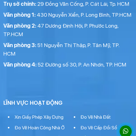
Trụ sở chính:
29 Đồng Văn Cống, P. Cát Lái, Tp. HCM
Văn phòng 1:
430 Nguyễn Xiển, P. Long Bình, TP.HCM
Văn phòng 2:
47 Dương Định Hội, P. Phước Long,
TP.HCM
Văn phòng 3:
51 Nguyễn Thị Thập, P. Tân Mỹ, TP.
HCM
Văn phòng 4:
52 Đường số 30, P. An Nhơn, TP. HCM
LĨNH VỰC HOẠT ĐỘNG
Xin Giấy Phép Xây Dựng
Đo Vẽ Nhà Đất
Đo Vẽ Hoàn Công Nhà Ở
Đo Vẽ Cấp Đổi Sổ