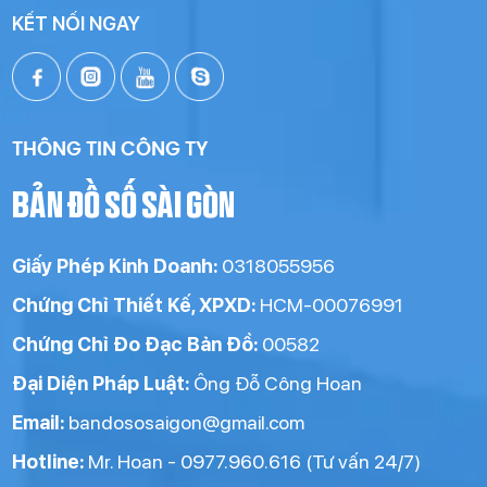
KẾT NỐI NGAY
THÔNG TIN CÔNG TY
BẢN ĐỒ SỐ SÀI GÒN
Giấy Phép Kinh Doanh:
0318055956
Chứng Chỉ Thiết Kế, XPXD:
HCM-00076991
Chứng Chỉ Đo Đạc Bản Đồ:
00582
Đại Diện Pháp Luật:
Ông Đỗ Công Hoan
Email:
bandososaigon@gmail.com
Hotline:
Mr. Hoan - 0977.960.616 (Tư vấn 24/7)