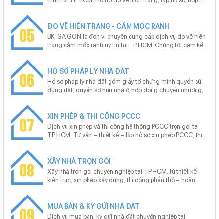
trình tại TP.HCM. Hỗ trợ đo vẽ hiện trạng, lập hồ sơ, nộp tại
Văn phòng đăng ký đất đai. Tư vấn miễn phí – không phát
sinh – cam kết ra sổ đúng hẹn, phù hợp cho sang tên, tách
ĐO VẼ HIỆN TRẠNG - CẮM MỐC RANH
thửa, hoàn công.
05
BK-SAIGON là đơn vị chuyên cung cấp dịch vụ đo vẽ hiện
trạng cắm mốc ranh uy tín tại TP.HCM. Chúng tôi cam kết
đảm bảo hồ sơ kỹ thuật đúng chuẩn pháp lý, đo đạc nhanh
chóng, chính xác và tiết kiệm chi phí cho khách hàng. Với
HỒ SƠ PHÁP LÝ NHÀ ĐẤT
đội ngũ kỹ sư chuyên nghiệp và trang thiết bị hiện đại, BK-
06
SAIGON tự hào mang đến dịch vụ chất lượng cao, đáp
Hồ sơ pháp lý nhà đất gồm giấy tờ chứng minh quyền sử
ứng nhu cầu của khách hàng trong bối cảnh thị trường bất
dụng đất, quyền sở hữu nhà ở, hợp đồng chuyển nhượng,
động sản đang phát triển mạnh mẽ.
giấy phép xây dựng, bản vẽ hoàn công… Chúng tôi cung
cấp dịch vụ trọn gói hồ sơ pháp lý nhà đất tại TP.HCM: đo
XIN PHÉP & THI CÔNG PCCC
vẽ, hoàn công, mua bán, tách thửa, hợp thửa, sang tên,
07
đăng ký thế chấp, tra thông tin quy hoạch.
Dịch vụ xin phép và thi công hệ thống PCCC trọn gói tại
TP.HCM. Tư vấn – thiết kế – lập hồ sơ xin phép PCCC, thi
công lắp đặt hệ thống báo cháy, chữa cháy đạt chuẩn,
nghiệm thu bàn giao đúng quy định. Cam kết đúng quy
XÂY NHÀ TRỌN GÓI
chuẩn, không phát sinh, hỗ trợ trọn gói.
08
Xây nhà trọn gói chuyên nghiệp tại TP.HCM: từ thiết kế
kiến trúc, xin phép xây dựng, thi công phần thô – hoàn
thiện đến hồ sơ hoàn công. Cam kết đúng tiến độ, đúng
pháp lý, bảo hành dài hạn. Miễn phí tư vấn – khảo sát –
MUA BÁN & KÝ GỬI NHÀ ĐẤT
báo giá theo yêu cầu từng công trình.
09
Dịch vụ mua bán, ký gửi nhà đất chuyên nghiệp tại