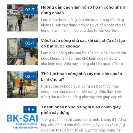
tài chính và tránh phát sinh không cần thiết. Bài viết
Hướng dẫn cách làm hồ sơ hoàn công nhà ở
sau sẽ cập nhật chi tiết các khoản phí phổ biến và
02-7
đúng chuẩn
gợi ý giải pháp hoàn công nhanh chóng, đúng
chuẩn.
Làm hồ sơ hoàn công là bước quan trọng để công
nhận tài sản xây dựng hợp pháp và cập nhật vào sổ
hồng. Tuy nhiên, nhiều chủ đầu tư vẫn còn lúng
túng về quy trình và giấy tờ cần thiết. Bài viết dưới
Việc hoàn công nhà sau khi sửa chữa cải tạo
đây sẽ hướng dẫn chi tiết cách làm hồ sơ hoàn
02-7
có bắt buộc không?
công nhà ở đúng chuẩn pháp lý theo quy định mới
nhất.
Làm hoàn công nhà sau khi sửa chữa cải tạo có bắt
buộc không là thắc mắc phổ biến của nhiều chủ
nhà hiện nay. Việc này không chỉ liên quan đến thủ
tục hành chính mà còn ảnh hưởng đến quyền lợi
Thủ tục hoàn công nhà xây mới cần chuẩn
pháp lý về sau. Tùy vào quy mô sửa chữa, pháp luật
02-7
bị những gì?
có quy định rõ ràng các trường hợp phải hoàn
công. Bài viết dưới đây sẽ giúp bạn hiểu rõ khi nào
Hoàn công là bước cuối cùng để hợp thức hóa
cần thực hiện thủ tục này.
công trình nhà ở sau khi xây dựng. Việc thực hiện
đúng thủ tục hoàn công nhà xây mới giúp cập nhật
tài sản vào sổ hồng và đảm bảo pháp lý lâu dài. Vậy
Thành phần hồ sơ đề nghị điều chỉnh giấy
để hoàn công nhà xây mới, bạn cần chuẩn bị
26-6
phép xây dựng
những giấy tờ gì? Bài viết sau sẽ hướng dẫn chi tiết
các hồ sơ và lưu ý cần thiết.
Trong quá trình thi công công trình, không ít trường
hợp chủ đầu tư cần điều chỉnh giấy phép xây dựng
do có sự thay đổi thiết kế, quy mô hoặc công năng.