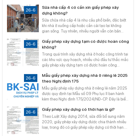
Vậy khi nào phải điều chỉnh giấy phép? Hồ sơ gồm
Sửa nhà cấp 4 có cần xin giấy phép xây
những gì? Bài viết dưới đây sẽ cung cấp thông tin
26-6
dựng không?
chi tiết theo quy định mới nhất.
Sửa chữa nhà cấp 4 là nhu cầu phổ biến, đặc biệt
khi nhà ở xuống cấp hoặc cần cải tạo lại không
gian sống. Tuy nhiên, nhiều người vẫn còn băn
khoăn Sửa nhà cấp 4 có cần xin giấy phép xây
Giấy phép xây dựng tạm có được hoàn công
dựng không? Bài viết dưới đây sẽ giúp bạn hiểu rõ
26-6
không?
các trường hợp được miễn giấy phép và quy trình
xin cấp phép khi cần thiết theo quy định mới nhất.
Trong quá trình xây dựng nhà ở hoặc công trình tại
các khu vực quy hoạch, nhiều chủ đầu tư thắc mắc
giấy phép xây dựng tạm có được hoàn công
không? Đây là vấn đề pháp lý quan trọng liên quan
Mẫu giấy phép xây dựng nhà ở riêng lẻ 2025
đến quyền lợi, nghĩa vụ của người dân và được quy
26-6
theo Nghị định 175
định cụ thể trong Luật Xây dựng hiện hành. Hãy
cùng tìm hiểu câu trả lời trong bài viết dưới đây.
Mẫu giấy phép xây dựng nhà ở riêng lẻ năm 2025
được quy định tại Mẫu số 09 Phụ lục II ban hành
kèm theo Nghị định 175/2024/NĐ-CP. Đây là biểu
mẫu chính thức dùng để cấp phép xây dựng cho
Giấy phép xây dựng có thời hạn là gì?
nhà ở riêng lẻ, áp dụng trên toàn quốc kể từ năm
26-6
2025.
Theo Luật Xây dựng 2014, sửa đổi bổ sung năm
2020, giấy phép xây dựng được chia thành nhiều
loại, trong đó có giấy phép xây dựng có thời hạn.
Đây là loại giấy phép đặc thù, áp dụng cho những