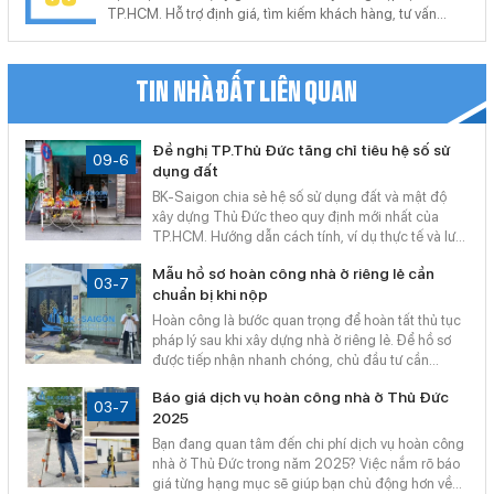
TP.HCM. Hỗ trợ định giá, tìm kiếm khách hàng, tư vấn
pháp lý, thủ tục công chứng, sang tên nhanh chóng. Cam
kết giao dịch minh bạch, giá trị thực, hiệu quả cao – hỗ trợ
tận nơi, không phát sinh chi phí.
TIN NHÀ ĐẤT LIÊN QUAN
Đề nghị TP.Thủ Đức tăng chỉ tiêu hệ số sử
09-6
dụng đất
BK-Saigon chia sẻ hệ số sử dụng đất và mật độ
xây dựng Thủ Đức theo quy định mới nhất của
TP.HCM. Hướng dẫn cách tính, ví dụ thực tế và lưu
ý khi xin giấy phép xây dựng. Dịch vụ tư vấn – kiểm
Mẫu hồ sơ hoàn công nhà ở riêng lẻ cần
tra quy hoạch – xin phép xây dựng trọn gói, giúp hồ
03-7
chuẩn bị khi nộp
sơ được duyệt nhanh, hợp pháp và tiết kiệm chi phí.
Hoàn công là bước quan trọng để hoàn tất thủ tục
pháp lý sau khi xây dựng nhà ở riêng lẻ. Để hồ sơ
được tiếp nhận nhanh chóng, chủ đầu tư cần
chuẩn bị đúng mẫu đơn và đầy đủ giấy tờ theo quy
Báo giá dịch vụ hoàn công nhà ở Thủ Đức
định. Bài viết dưới đây sẽ giúp bạn nắm rõ mẫu hồ
03-7
2025
sơ hoàn công nhà ở riêng lẻ cần thiết khi nộp cho
cơ quan chức năng.
Bạn đang quan tâm đến chi phí dịch vụ hoàn công
nhà ở Thủ Đức trong năm 2025? Việc nắm rõ báo
giá từng hạng mục sẽ giúp bạn chủ động hơn về