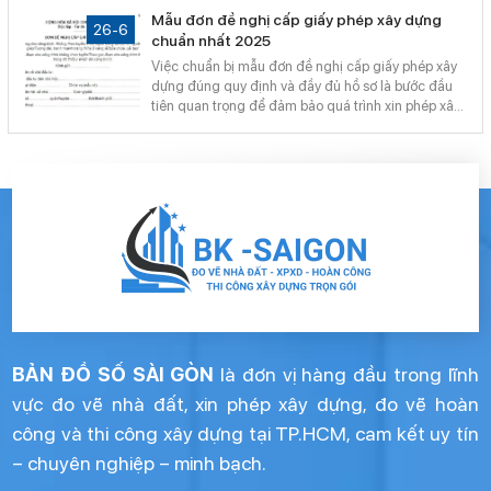
trường hợp xây dựng trong vùng quy hoạch chưa
Mẫu đơn đề nghị cấp giấy phép xây dựng
triển khai. Vậy cụ thể giấy phép xây dựng có thời
26-6
chuẩn nhất 2025
hạn là gì và có những điểm nào cần lưu ý?
Việc chuẩn bị mẫu đơn đề nghị cấp giấy phép xây
dựng đúng quy định và đầy đủ hồ sơ là bước đầu
tiên quan trọng để đảm bảo quá trình xin phép xây
dựng nhà ở diễn ra thuận lợi, nhanh chóng. Năm
2025, mẫu đơn được quy định cụ thể tại Nghị định
15/2021/NĐ-CP sẽ là căn cứ chính thức cho các
thủ tục này.
BẢN ĐỒ SỐ SÀI GÒN
là đơn vị hàng đầu trong lĩnh
vực đo vẽ nhà đất, xin phép xây dựng, đo vẽ hoàn
công và thi công xây dựng tại TP.HCM, cam kết uy tín
– chuyên nghiệp – minh bạch.