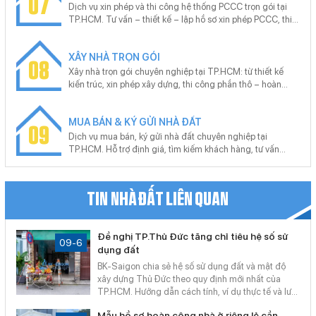
07
đăng ký thế chấp, tra thông tin quy hoạch.
Dịch vụ xin phép và thi công hệ thống PCCC trọn gói tại
TP.HCM. Tư vấn – thiết kế – lập hồ sơ xin phép PCCC, thi
công lắp đặt hệ thống báo cháy, chữa cháy đạt chuẩn,
nghiệm thu bàn giao đúng quy định. Cam kết đúng quy
XÂY NHÀ TRỌN GÓI
chuẩn, không phát sinh, hỗ trợ trọn gói.
08
Xây nhà trọn gói chuyên nghiệp tại TP.HCM: từ thiết kế
kiến trúc, xin phép xây dựng, thi công phần thô – hoàn
thiện đến hồ sơ hoàn công. Cam kết đúng tiến độ, đúng
pháp lý, bảo hành dài hạn. Miễn phí tư vấn – khảo sát –
MUA BÁN & KÝ GỬI NHÀ ĐẤT
báo giá theo yêu cầu từng công trình.
09
Dịch vụ mua bán, ký gửi nhà đất chuyên nghiệp tại
TP.HCM. Hỗ trợ định giá, tìm kiếm khách hàng, tư vấn
pháp lý, thủ tục công chứng, sang tên nhanh chóng. Cam
kết giao dịch minh bạch, giá trị thực, hiệu quả cao – hỗ trợ
tận nơi, không phát sinh chi phí.
TIN NHÀ ĐẤT LIÊN QUAN
Đề nghị TP.Thủ Đức tăng chỉ tiêu hệ số sử
09-6
dụng đất
BK-Saigon chia sẻ hệ số sử dụng đất và mật độ
xây dựng Thủ Đức theo quy định mới nhất của
TP.HCM. Hướng dẫn cách tính, ví dụ thực tế và lưu
ý khi xin giấy phép xây dựng. Dịch vụ tư vấn – kiểm
Mẫu hồ sơ hoàn công nhà ở riêng lẻ cần