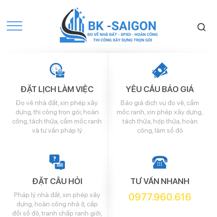
ĐẶT LỊCH LÀM VIỆC
YÊU CẦU BÁO GIÁ
Đo vẽ nhà đất, xin phép xây
Báo giá dịch vụ đo vẽ, cắm
dựng, thi công trọn gói, hoàn
mốc ranh, xin phép xây dựng,
công, tách thửa, cắm mốc ranh
tách thửa, hợp thửa, hoàn
và tư vấn pháp lý
công, làm sổ đỏ
ĐẶT CÂU HỎI
TƯ VẤN NHANH
Pháp lý nhà đất, xin phép xây
0977.960.616
dựng, hoàn công nhà ở, cấp
đổi sổ đỏ, tranh chấp ranh giới,