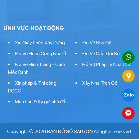
LĨNH VỰC HOẠT ĐỘNG
Xin Giấy Phép Xây Dựng
Đo Vẽ Nhà Đất
Đo Vẽ Hoàn Công Nhà Ở
Đo Vẽ Cấp Đổi Sổ
Đo Vẽ Hiện Trạng - Cắm
Hồ Sơ Pháp Lý Nhà Đất
Mốc Ranh
Xin phép & Thi công
Xây Nhà Trọn Gói
PCCC
Zalo
Mua bán & Ký gửi nhà đất
Copyright © 2026 BẢN ĐỒ SỐ SÀI GÒN All rights reserved.