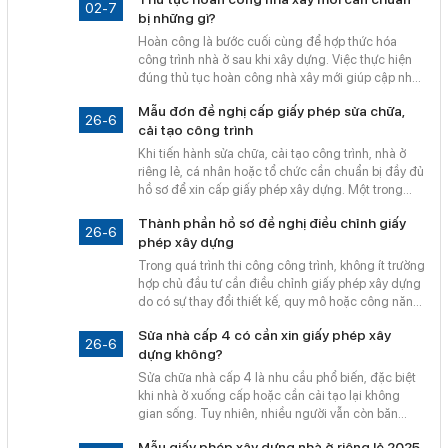
pháp lý về sau. Tùy vào quy mô sửa chữa, pháp luật
02-7
bị những gì?
có quy định rõ ràng các trường hợp phải hoàn
công. Bài viết dưới đây sẽ giúp bạn hiểu rõ khi nào
Hoàn công là bước cuối cùng để hợp thức hóa
cần thực hiện thủ tục này.
công trình nhà ở sau khi xây dựng. Việc thực hiện
đúng thủ tục hoàn công nhà xây mới giúp cập nhật
tài sản vào sổ hồng và đảm bảo pháp lý lâu dài. Vậy
Mẫu đơn đề nghị cấp giấy phép sửa chữa,
để hoàn công nhà xây mới, bạn cần chuẩn bị
26-6
cải tạo công trình
những giấy tờ gì? Bài viết sau sẽ hướng dẫn chi tiết
các hồ sơ và lưu ý cần thiết.
Khi tiến hành sửa chữa, cải tạo công trình, nhà ở
riêng lẻ, cá nhân hoặc tổ chức cần chuẩn bị đầy đủ
hồ sơ để xin cấp giấy phép xây dựng. Một trong
những thành phần quan trọng là đơn đề nghị cấp
Thành phần hồ sơ đề nghị điều chỉnh giấy
giấy phép sửa chữa, cải tạo công trình – được quy
26-6
phép xây dựng
định cụ thể tại Mẫu số 01 Phụ lục II ban hành kèm
theo Nghị định 15/2021/NĐ-CP.
Trong quá trình thi công công trình, không ít trường
hợp chủ đầu tư cần điều chỉnh giấy phép xây dựng
do có sự thay đổi thiết kế, quy mô hoặc công năng.
Vậy khi nào phải điều chỉnh giấy phép? Hồ sơ gồm
Sửa nhà cấp 4 có cần xin giấy phép xây
những gì? Bài viết dưới đây sẽ cung cấp thông tin
26-6
dựng không?
chi tiết theo quy định mới nhất.
Sửa chữa nhà cấp 4 là nhu cầu phổ biến, đặc biệt
khi nhà ở xuống cấp hoặc cần cải tạo lại không
gian sống. Tuy nhiên, nhiều người vẫn còn băn
khoăn Sửa nhà cấp 4 có cần xin giấy phép xây
Mẫu giấy phép xây dựng nhà ở riêng lẻ 2025