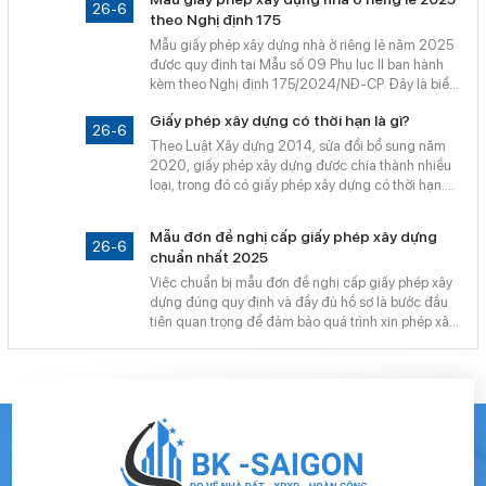
dựng không? Bài viết dưới đây sẽ giúp bạn hiểu rõ
26-6
theo Nghị định 175
các trường hợp được miễn giấy phép và quy trình
xin cấp phép khi cần thiết theo quy định mới nhất.
Mẫu giấy phép xây dựng nhà ở riêng lẻ năm 2025
được quy định tại Mẫu số 09 Phụ lục II ban hành
kèm theo Nghị định 175/2024/NĐ-CP. Đây là biểu
mẫu chính thức dùng để cấp phép xây dựng cho
Giấy phép xây dựng có thời hạn là gì?
nhà ở riêng lẻ, áp dụng trên toàn quốc kể từ năm
26-6
2025.
Theo Luật Xây dựng 2014, sửa đổi bổ sung năm
2020, giấy phép xây dựng được chia thành nhiều
loại, trong đó có giấy phép xây dựng có thời hạn.
Đây là loại giấy phép đặc thù, áp dụng cho những
trường hợp xây dựng trong vùng quy hoạch chưa
Mẫu đơn đề nghị cấp giấy phép xây dựng
triển khai. Vậy cụ thể giấy phép xây dựng có thời
26-6
chuẩn nhất 2025
hạn là gì và có những điểm nào cần lưu ý?
Việc chuẩn bị mẫu đơn đề nghị cấp giấy phép xây
dựng đúng quy định và đầy đủ hồ sơ là bước đầu
tiên quan trọng để đảm bảo quá trình xin phép xây
dựng nhà ở diễn ra thuận lợi, nhanh chóng. Năm
2025, mẫu đơn được quy định cụ thể tại Nghị định
15/2021/NĐ-CP sẽ là căn cứ chính thức cho các
thủ tục này.