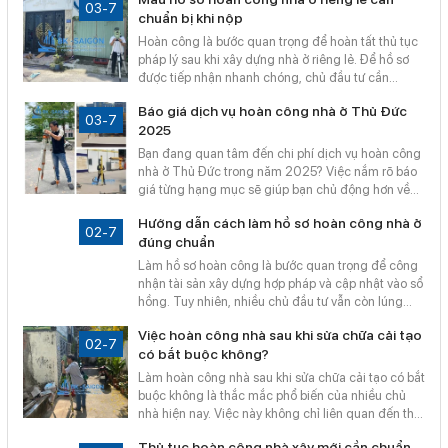
tra quy hoạch – xin phép xây dựng trọn gói, giúp hồ
03-7
chuẩn bị khi nộp
sơ được duyệt nhanh, hợp pháp và tiết kiệm chi phí.
Hoàn công là bước quan trọng để hoàn tất thủ tục
pháp lý sau khi xây dựng nhà ở riêng lẻ. Để hồ sơ
được tiếp nhận nhanh chóng, chủ đầu tư cần
chuẩn bị đúng mẫu đơn và đầy đủ giấy tờ theo quy
Báo giá dịch vụ hoàn công nhà ở Thủ Đức
định. Bài viết dưới đây sẽ giúp bạn nắm rõ mẫu hồ
03-7
2025
sơ hoàn công nhà ở riêng lẻ cần thiết khi nộp cho
cơ quan chức năng.
Bạn đang quan tâm đến chi phí dịch vụ hoàn công
nhà ở Thủ Đức trong năm 2025? Việc nắm rõ báo
giá từng hạng mục sẽ giúp bạn chủ động hơn về
tài chính và tránh phát sinh không cần thiết. Bài viết
Hướng dẫn cách làm hồ sơ hoàn công nhà ở
sau sẽ cập nhật chi tiết các khoản phí phổ biến và
02-7
đúng chuẩn
gợi ý giải pháp hoàn công nhanh chóng, đúng
chuẩn.
Làm hồ sơ hoàn công là bước quan trọng để công
nhận tài sản xây dựng hợp pháp và cập nhật vào sổ
hồng. Tuy nhiên, nhiều chủ đầu tư vẫn còn lúng
túng về quy trình và giấy tờ cần thiết. Bài viết dưới
Việc hoàn công nhà sau khi sửa chữa cải tạo
đây sẽ hướng dẫn chi tiết cách làm hồ sơ hoàn
02-7
có bắt buộc không?
công nhà ở đúng chuẩn pháp lý theo quy định mới
nhất.
Làm hoàn công nhà sau khi sửa chữa cải tạo có bắt
buộc không là thắc mắc phổ biến của nhiều chủ
nhà hiện nay. Việc này không chỉ liên quan đến thủ
tục hành chính mà còn ảnh hưởng đến quyền lợi
Thủ tục hoàn công nhà xây mới cần chuẩn