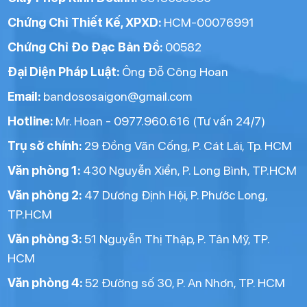
Chứng Chỉ Thiết Kế, XPXD:
HCM-00076991
Chứng Chỉ Đo Đạc Bản Đồ:
00582
Đại Diện Pháp Luật:
Ông Đỗ Công Hoan
Email:
bandososaigon@gmail.com
Hotline:
Mr. Hoan - 0977.960.616 (Tư vấn 24/7)
Trụ sở chính:
29 Đồng Văn Cống, P. Cát Lái, Tp. HCM
Văn phòng 1:
430 Nguyễn Xiển, P. Long Bình, TP.HCM
Văn phòng 2:
47 Dương Định Hội, P. Phước Long,
TP.HCM
Văn phòng 3:
51 Nguyễn Thị Thập, P. Tân Mỹ, TP.
HCM
Văn phòng 4:
52 Đường số 30, P. An Nhơn, TP. HCM