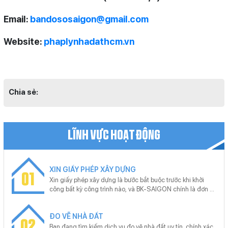
Email:
bandososaigon@gmail.com
Website:
phaplynhadathcm.vn
Chia sẻ:
LĨNH VỰC HOẠT ĐỘNG
XIN GIẤY PHÉP XÂY DỰNG
01
Xin giấy phép xây dựng là bước bắt buộc trước khi khởi
công bất kỳ công trình nào, và BK-SAIGON chính là đơn vị
uy tín giúp bạn thực hiện thủ tục này nhanh chóng, chính
xác. Với kinh nghiệm xử lý hồ sơ xin giấy phép xây dựng
ĐO VẼ NHÀ ĐẤT
cho nhiều loại công trình từ nhà ở riêng lẻ, nhà phố đến dự
02
án lớn, BK-SAIGON cam kết hỗ trợ trọn gói từ khâu tư vấn,
Bạn đang tìm kiếm dịch vụ đo vẽ nhà đất uy tín, chính xác