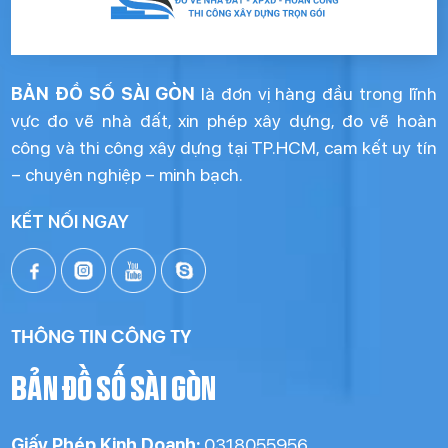
BẢN ĐỒ SỐ SÀI GÒN
là đơn vị hàng đầu trong lĩnh
vực đo vẽ nhà đất, xin phép xây dựng, đo vẽ hoàn
công và thi công xây dựng tại TP.HCM, cam kết uy tín
– chuyên nghiệp – minh bạch.
KẾT NỐI NGAY
THÔNG TIN CÔNG TY
BẢN ĐỒ SỐ SÀI GÒN
Giấy Phép Kinh Doanh:
0318055956