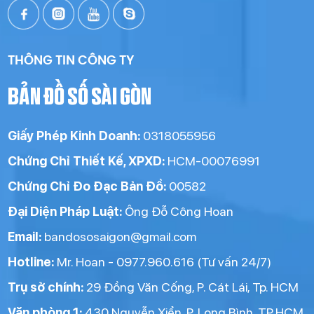
THÔNG TIN CÔNG TY
BẢN ĐỒ SỐ SÀI GÒN
Giấy Phép Kinh Doanh:
0318055956
Chứng Chỉ Thiết Kế, XPXD:
HCM-00076991
Chứng Chỉ Đo Đạc Bản Đồ:
00582
Đại Diện Pháp Luật:
Ông Đỗ Công Hoan
Email:
bandososaigon@gmail.com
Hotline:
Mr. Hoan - 0977.960.616 (Tư vấn 24/7)
Trụ sở chính:
29 Đồng Văn Cống, P. Cát Lái, Tp. HCM
Văn phòng 1:
430 Nguyễn Xiển, P. Long Bình, TP.HCM