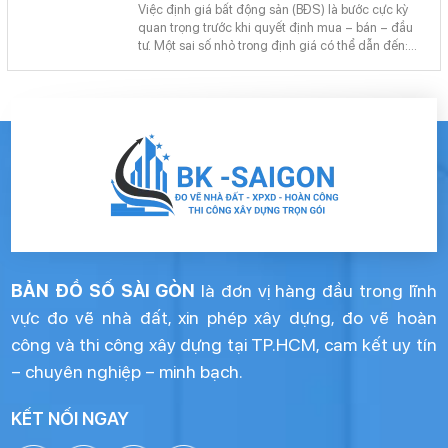
tài chính.
Việc định giá bất động sản (BĐS) là bước cực kỳ
quan trọng trước khi quyết định mua – bán – đầu
tư. Một sai số nhỏ trong định giá có thể dẫn đến:
Mua hớ – giá cao hơn thực tế Bán lỗ – mất cơ hội
sinh lời Đưa ra chiến lược sai lệch trong đầu tư
BẢN ĐỒ SỐ SÀI GÒN
là đơn vị hàng đầu trong lĩnh
vực đo vẽ nhà đất, xin phép xây dựng, đo vẽ hoàn
công và thi công xây dựng tại TP.HCM, cam kết uy tín
– chuyên nghiệp – minh bạch.
KẾT NỐI NGAY