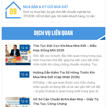
pháp lý, bảo hành dài hạn. Miễn phí tư vấn – khảo sát –
MUA BÁN & KÝ GỬI NHÀ ĐẤT
báo giá theo yêu cầu từng công trình.
09
Dịch vụ mua bán, ký gửi nhà đất chuyên nghiệp tại
TP.HCM. Hỗ trợ định giá, tìm kiếm khách hàng, tư vấn
pháp lý, thủ tục công chứng, sang tên nhanh chóng. Cam
kết giao dịch minh bạch, giá trị thực, hiệu quả cao – hỗ trợ
tận nơi, không phát sinh chi phí.
DỊCH VỤ LIÊN QUAN
Thủ Tục Đặt Cọc Khi Mua Nhà Đất – Mẫu
12-6
Hợp Đồng Mới 2025
Việc đặt cọc là bước đầu tiên quan trọng trong quá
trình mua bán nhà đất, giúp hai bên cam kết chắc
chắn trước khi công chứng chuyển nhượng. Tuy
nhiên, nếu không thực hiện đúng quy trình và mẫu
Hướng Dẫn Kiểm Tra Sổ Hồng Trước Khi
hợp đồng hợp pháp, người mua hoặc người bán có
12-6
Mua Nhà Đất (Cập Nhật 2025)
thể gặp rủi ro pháp lý.
Sổ hồng – tên gọi quen thuộc của Giấy chứng
nhận quyền sử dụng đất và tài sản gắn liền với đất
– là giấy tờ pháp lý quan trọng nhất trong giao dịch
mua bán bất động sản. Tuy nhiên, rất nhiều trường
Hồ Sơ Cần Chuẩn Bị Khi Bán Nhà – Giấy Tờ,
hợp mua nhầm sổ giả, đất vướng quy hoạch, hoặc
12-6
Thủ Tục, Công Chứng
sổ đang thế chấp ngân hàng do thiếu kinh nghiệm