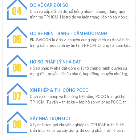
chóng, chuẩn xác, giá hợp lý, đáp ứng yêu cầu của cả cá
ĐO VẼ CẤP ĐỔI SỔ
hệ BK-SAIGON gặp Mr. Hoan - 0977 960 616
04
nhân lẫn doanh nghiệp.
Dịch vụ cấp đổi sổ đỏ, sổ hồng nhanh chóng, đúng quy
trình tại TP.HCM. Hỗ trợ đo vẽ hiện trạng, lập hồ sơ, nộp tại
Văn phòng đăng ký đất đai. Tư vấn miễn phí – không phát
sinh – cam kết ra sổ đúng hẹn, phù hợp cho sang tên, tách
ĐO VẼ HIỆN TRẠNG - CẮM MỐC RANH
thửa, hoàn công.
05
BK-SAIGON là đơn vị chuyên cung cấp dịch vụ đo vẽ hiện
trạng cắm mốc ranh uy tín tại TP.HCM. Chúng tôi cam kết
đảm bảo hồ sơ kỹ thuật đúng chuẩn pháp lý, đo đạc nhanh
chóng, chính xác và tiết kiệm chi phí cho khách hàng. Với
HỒ SƠ PHÁP LÝ NHÀ ĐẤT
đội ngũ kỹ sư chuyên nghiệp và trang thiết bị hiện đại, BK-
06
SAIGON tự hào mang đến dịch vụ chất lượng cao, đáp
Hồ sơ pháp lý nhà đất gồm giấy tờ chứng minh quyền sử
ứng nhu cầu của khách hàng trong bối cảnh thị trường bất
dụng đất, quyền sở hữu nhà ở, hợp đồng chuyển nhượng,
động sản đang phát triển mạnh mẽ.
giấy phép xây dựng, bản vẽ hoàn công… Chúng tôi cung
cấp dịch vụ trọn gói hồ sơ pháp lý nhà đất tại TP.HCM: đo
XIN PHÉP & THI CÔNG PCCC
vẽ, hoàn công, mua bán, tách thửa, hợp thửa, sang tên,
07
đăng ký thế chấp, tra thông tin quy hoạch.
Dịch vụ xin phép và thi công hệ thống PCCC trọn gói tại
TP.HCM. Tư vấn – thiết kế – lập hồ sơ xin phép PCCC, thi
công lắp đặt hệ thống báo cháy, chữa cháy đạt chuẩn,
nghiệm thu bàn giao đúng quy định. Cam kết đúng quy
XÂY NHÀ TRỌN GÓI
chuẩn, không phát sinh, hỗ trợ trọn gói.
08
Xây nhà trọn gói chuyên nghiệp tại TP.HCM: từ thiết kế
kiến trúc, xin phép xây dựng, thi công phần thô – hoàn
thiện đến hồ sơ hoàn công. Cam kết đúng tiến độ, đúng