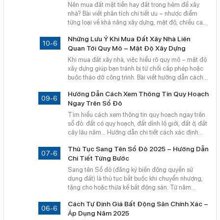
Nên mua đất mặt tiền hay đất trong hẻm để xây
nhà? Bài viết phân tích chi tiết ưu – nhược điểm
từng loại về khả năng xây dựng, mật độ, chiều cao,
pháp lý và tiềm năng đầu tư. Hướng dẫn chọn mua
Những Lưu Ý Khi Mua Đất Xây Nhà Liên
phù hợp nhu cầu và ngân sách cá nhân
10-6
Quan Tới Quy Mô – Mật Độ Xây Dựng
Khi mua đất xây nhà, việc hiểu rõ quy mô – mật độ
xây dựng giúp bạn tránh bị từ chối cấp phép hoặc
buộc tháo dỡ công trình. Bài viết hướng dẫn cách
kiểm tra thông tin quy hoạch, chỉ tiêu xây dựng và
Hướng Dẫn Cách Xem Thông Tin Quy Hoạch
lưu ý pháp lý quan trọng cần biết trước khi xuống
09-6
Ngay Trên Sổ Đỏ
tiền.
Tìm hiểu cách xem thông tin quy hoạch ngay trên
sổ đỏ: đất có quy hoạch, đất dính lộ giới, đất ở, đất
cây lâu năm... Hướng dẫn chi tiết cách xác định
loại đất, ký hiệu quy hoạch và lưu ý pháp lý khi mua
Thủ Tục Sang Tên Sổ Đỏ 2025 – Hướng Dẫn
bán hoặc xin giấy phép xây dựng.
07-6
Chi Tiết Từng Bước
Sang tên Sổ đỏ (đăng ký biến động quyền sử
dụng đất) là thủ tục bắt buộc khi chuyển nhượng,
tặng cho hoặc thừa kế bất động sản. Từ năm
2025, quy trình này có nhiều điểm mới theo Luật
Cách Tự Định Giá Bất Động Sản Chính Xác –
Đất đai 2024 và Nghị định 101/2024/NĐ-CP, bao
06-6
Áp Dụng Năm 2025
gồm thời hạn thực hiện, hồ sơ cần thiết và nghĩa vụ