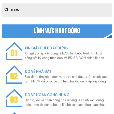
Chia sẻ:
LĨNH VỰC HOẠT ĐỘNG
XIN GIẤY PHÉP XÂY DỰNG
01
Xin giấy phép xây dựng là bước bắt buộc trước khi khởi
công bất kỳ công trình nào, và BK-SAIGON chính là đơn vị
uy tín giúp bạn thực hiện thủ tục này nhanh chóng, chính
xác. Với kinh nghiệm xử lý hồ sơ xin giấy phép xây dựng
ĐO VẼ NHÀ ĐẤT
cho nhiều loại công trình từ nhà ở riêng lẻ, nhà phố đến dự
02
án lớn, BK-SAIGON cam kết hỗ trợ trọn gói từ khâu tư vấn,
Bạn đang tìm kiếm dịch vụ đo vẽ nhà đất uy tín, chính xác
chuẩn bị hồ sơ, nộp và theo dõi tiến trình để khách hàng
tại TPHCM để phục vụ thủ tục pháp lý, xin phép xây dựng
tiết kiệm tối đa thời gian và công sức.
hoặc giải quyết tranh chấp? Trong môi trường đô thị phát
triển nhanh, giá trị bất động sản tăng cao, một bản vẽ đo
ĐO VẼ HOÀN CÔNG NHÀ Ở
vẽ chính xác có thể quyết định việc bạn tiết kiệm hàng
03
chục triệu đồng và tránh những rắc rối pháp lý kéo dài
Dịch vụ đo vẽ hoàn công nhà ở riêng lẻ chính xác, đúng
nhiều năm. BK-SAIGON – với đội ngũ kỹ thuật viên giàu
hiện trạng thi công, hỗ trợ lập hồ sơ hoàn công, cập nhật
kinh nghiệm, thiết bị đo đạc hiện đại và quy trình chuyên
sổ hồng nhanh chóng. Cam kết trọn gói A–Z, tư vấn pháp
nghiệp – cam kết mang đến dịch vụ đo vẽ nhà đất nhanh
lý miễn phí, khảo sát tận nơi, không phát sinh chi phí. Liên