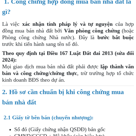
1. Công chứng hợp đồng mua bán nhà đất là
gì?
Là việc
xác nhận tính pháp lý và tự nguyện
của hợp
đồng mua bán nhà đất bởi
Văn phòng công chứng
(hoặc
Phòng công chứng Nhà nước). Đây là
bước bắt buộc
trước khi tiến hành sang tên sổ đỏ.
Theo quy định tại Điều 167 Luật Đất đai 2013 (sửa đổi
2024):
Mọi giao dịch mua bán nhà đất phải được
lập thành văn
bản và công chứng/chứng thực
, trừ trường hợp tổ chức
kinh doanh BĐS theo dự án.
2. Hồ sơ cần chuẩn bị khi công chứng mua
bán nhà đất
2.1 Giấy tờ bên bán (chuyển nhượng):
Sổ đỏ (Giấy chứng nhận QSDĐ) bản gốc
CMND/CCCD + Hộ khẩu (còn hiệu lực)