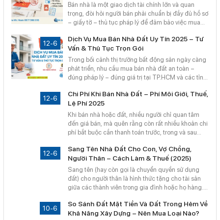
kiểm tra sổ hồng trước khi giao dịch.
Bán nhà là một giao dịch tài chính lớn và quan
trọng, đòi hỏi người bán phải chuẩn bị đầy đủ hồ sơ
– giấy tờ – thủ tục pháp lý để đảm bảo việc mua
bán được hợp pháp, minh bạch và nhanh chóng.
Dịch Vụ Mua Bán Nhà Đất Uy Tín 2025 – Tư
12-6
Vấn & Thủ Tục Trọn Gói
Trong bối cảnh thị trường bất động sản ngày càng
phát triển, nhu cầu mua bán nhà đất an toàn –
đúng pháp lý – đúng giá trị tại TP.HCM và các tỉnh
thành ngày càng gia tăng. Tuy nhiên, nhiều người
Chi Phí Khi Bán Nhà Đất – Phí Môi Giới, Thuế,
vẫn gặp khó khăn về thủ tục pháp lý, định giá tài
12-6
Lệ Phí 2025
sản, kiểm tra sổ hồng và tìm kiếm bên mua/bán uy
tín.
Khi bán nhà hoặc đất, nhiều người chỉ quan tâm
đến giá bán, mà quên rằng còn rất nhiều khoản chi
phí bắt buộc cần thanh toán trước, trong và sau
quá trình chuyển nhượng. Những khoản phí này
Sang Tên Nhà Đất Cho Con, Vợ Chồng,
ảnh hưởng trực tiếp đến lợi nhuận thực nhận, do đó
12-6
Người Thân – Cách Làm & Thuế (2025)
cần nắm rõ để chủ động tính toán.
Sang tên (hay còn gọi là chuyển quyền sử dụng
đất) cho người thân là hình thức tặng cho tài sản
giữa các thành viên trong gia đình hoặc họ hàng.
Phổ biến nhất gồm:
So Sánh Đất Mặt Tiền Và Đất Trong Hẻm Về
10-6
Khả Năng Xây Dựng – Nên Mua Loại Nào?