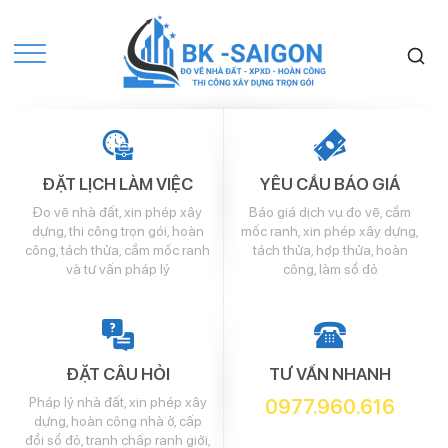
ĐẶT LỊCH LÀM VIỆC
YÊU CẦU BÁO GIÁ
Đo vẽ nhà đất, xin phép xây
Báo giá dịch vụ đo vẽ, cắm
dựng, thi công trọn gói, hoàn
mốc ranh, xin phép xây dựng,
công, tách thửa, cắm mốc ranh
tách thửa, hợp thửa, hoàn
và tư vấn pháp lý
công, làm sổ đỏ
ĐẶT CÂU HỎI
TƯ VẤN NHANH
Pháp lý nhà đất, xin phép xây
0977.960.616
dựng, hoàn công nhà ở, cấp
đổi sổ đỏ, tranh chấp ranh giới,