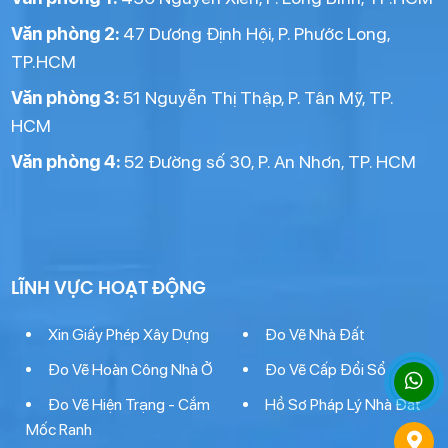
Văn phòng 2:
47 Dương Định Hội, P. Phước Long,
TP.HCM
Văn phòng 3:
51 Nguyễn Thị Thập, P. Tân Mỹ, TP.
HCM
Văn phòng 4:
52 Đường số 30, P. An Nhơn, TP. HCM
LĨNH VỰC HOẠT ĐỘNG
Xin Giấy Phép Xây Dựng
Đo Vẽ Nhà Đất
Đo Vẽ Hoàn Công Nhà Ở
Đo Vẽ Cấp Đổi Sổ
Đo Vẽ Hiện Trạng - Cắm
Hồ Sơ Pháp Lý Nhà Đất
Mốc Ranh