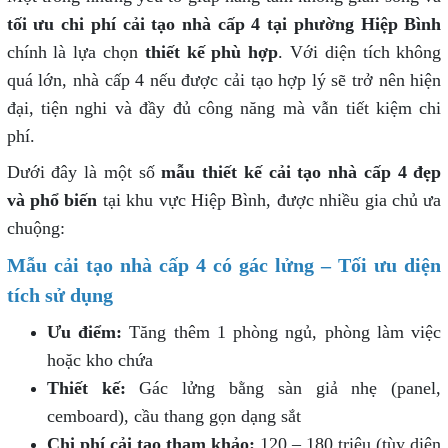
tối ưu chi phí cải tạo nhà cấp 4 tại phường Hiệp Bình
chính là lựa chọn
thiết kế phù hợp
. Với diện tích không
quá lớn, nhà cấp 4 nếu được cải tạo hợp lý sẽ trở nên hiện
đại, tiện nghi và đầy đủ công năng mà vẫn tiết kiệm chi
phí.
Dưới đây là một số
mẫu thiết kế cải tạo nhà cấp 4 đẹp
và phổ biến
tại khu vực Hiệp Bình, được nhiều gia chủ ưa
chuộng:
Mẫu cải tạo nhà cấp 4 có gác lửng – Tối ưu diện
tích sử dụng
Ưu điểm:
Tăng thêm 1 phòng ngủ, phòng làm việc
hoặc kho chứa
Thiết kế:
Gác lửng bằng sàn giả nhẹ (panel,
cemboard), cầu thang gọn dạng sắt
Chi phí cải tạo tham khảo:
120 – 180 triệu (tùy diện