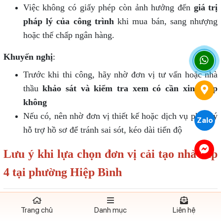
Việc không có giấy phép còn ảnh hưởng đến
giá trị
pháp lý của công trình
khi mua bán, sang nhượng
hoặc thế chấp ngân hàng.
Khuyến nghị
:
Trước khi thi công, hãy nhờ đơn vị tư vấn hoặc nhà
thầu
khảo sát và kiểm tra xem có cần xin phép
không
Nếu có, nên nhờ đơn vị thiết kế hoặc dịch vụ pháp lý
Zalo
hỗ trợ hồ sơ để tránh sai sót, kéo dài tiến độ
Lưu ý khi lựa chọn đơn vị cải tạo nhà cấp
4 tại phường Hiệp Bình
Lựa chọn đúng
đơn vị cải tạo nhà cấp 4 uy tín tại
phường Hiệp Bình
là yếu tố then chốt quyết định đến chất
Trang chủ
Danh mục
Liên hệ