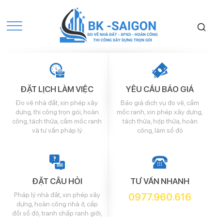
ĐẶT LỊCH LÀM VIỆC
YÊU CẦU BÁO GIÁ
Đo vẽ nhà đất, xin phép xây
Báo giá dịch vụ đo vẽ, cắm
dựng, thi công trọn gói, hoàn
mốc ranh, xin phép xây dựng,
công, tách thửa, cắm mốc ranh
tách thửa, hợp thửa, hoàn
và tư vấn pháp lý
công, làm sổ đỏ
ĐẶT CÂU HỎI
TƯ VẤN NHANH
Pháp lý nhà đất, xin phép xây
0977.960.616
dựng, hoàn công nhà ở, cấp
đổi sổ đỏ, tranh chấp ranh giới,