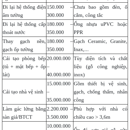
Đi lại hệ thống điện
150.000 –
Chưa bao gồm đèn, ổ
âm tường
300.000
cắm, công tắc
Đi lại hệ thống cấp
180.000 –
Ống nhựa uPVC hoặc
thoát nước
350.000
PPR
Thay gạch nền,
180.000 –
Gạch Ceramic, Granite,
gạch ốp tường
350.000
Inax,...
Cải tạo phòng bếp
20.000.000
Tùy diện tích và chất
(tủ + mặt bếp + ốp
–
liệu (gỗ công nghiệp,
lát)
40.000.000
inox)
15.000.000
Gồm thiết bị vệ sinh,
Cải tạo nhà vệ sinh
–
gạch, chống thấm, nhân
35.000.000
công
Làm gác lửng bằng
2.200.000 –
Phù hợp với nhà có
sàn giả/BTCT
3.500.000
chiều cao > 3,6m
10.000.000
Ốp đá, sơn giả gỗ, cửa