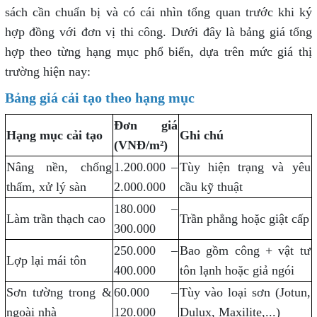
sách cần chuẩn bị và có cái nhìn tổng quan trước khi ký
hợp đồng với đơn vị thi công. Dưới đây là bảng giá tổng
hợp theo từng hạng mục phổ biến, dựa trên mức giá thị
trường hiện nay:
Bảng giá cải tạo theo hạng mục
Đơn giá
Hạng mục cải tạo
Ghi chú
(VNĐ/m²)
Nâng nền, chống
1.200.000 –
Tùy hiện trạng và yêu
thấm, xử lý sàn
2.000.000
cầu kỹ thuật
180.000 –
Làm trần thạch cao
Trần phẳng hoặc giật cấp
300.000
250.000 –
Bao gồm công + vật tư
Lợp lại mái tôn
400.000
tôn lạnh hoặc giả ngói
Sơn tường trong &
60.000 –
Tùy vào loại sơn (Jotun,
ngoài nhà
120.000
Dulux, Maxilite,...)