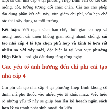
Một số căn nhà cấp 4 tại phường Hiệp Bình vẫn có kết cấu
móng, cột, tường tương đối chắc chắn. Cải tạo cho phép
tận dụng phần kết cấu này, vừa giảm chi phí, vừa hạn chế
rác thải xây dựng ra môi trường.
Kết luận
: Với ngân sách hạn chế, thời gian eo hẹp và
mong muốn cải thiện không gian sống nhanh chóng,
cải
tạo nhà cấp 4 là lựa chọn phù hợp và kinh tế hơn rất
nhiều so với xây mới
, đặc biệt là tại khu vực
phường
Hiệp Bình
– nơi giá đất đang tăng từng ngày.
Các yếu tố ảnh hưởng đến chi phí cải tạo
nhà cấp 4
Chi phí cải tạo nhà cấp 4 tại phường Hiệp Bình không cố
định, mà phụ thuộc vào nhiều yếu tố khác nhau. Việc hiểu
rõ những yếu tố này sẽ giúp bạn
lên kế hoạch ngân sách
hợp lý
và tránh phát sinh ngoài dự kiến.