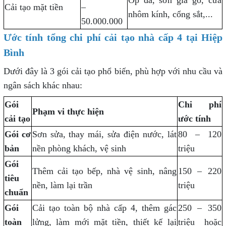
Cải tạo mặt tiền
–
nhôm kính, cổng sắt,...
50.000.000
Ước tính tổng chi phí cải tạo nhà cấp 4 tại Hiệp
Bình
Dưới đây là 3 gói cải tạo phổ biến, phù hợp với nhu cầu và
ngân sách khác nhau:
Gói
Chi phí
Phạm vi thực hiện
cải tạo
ước tính
Gói cơ
Sơn sửa, thay mái, sửa điện nước, lát
80 – 120
bản
nền phòng khách, vệ sinh
triệu
Gói
Thêm cải tạo bếp, nhà vệ sinh, nâng
150 – 220
tiêu
nền, làm lại trần
triệu
chuẩn
Gói
Cải tạo toàn bộ nhà cấp 4, thêm gác
250 – 350
toàn
lửng, làm mới mặt tiền, thiết kế lại
triệu hoặc