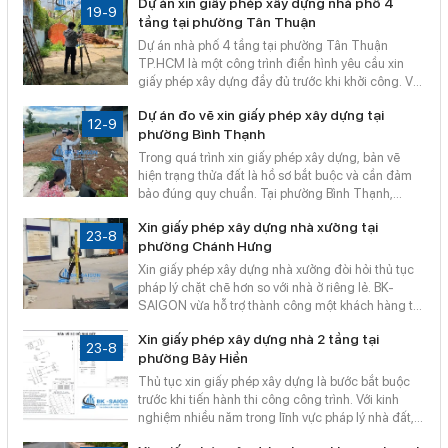
Dự án xin giấy phép xây dựng nhà phố 4
yêu cầu khởi công nhanh, chúng tôi đã tư vấn, đo
19-9
tầng tại phường Tân Thuận
vẽ và nộp hồ sơ trọn gói, đảm bảo công trình được
triển khai hợp pháp, đúng tiến độ. Cùng khám phá
Dự án nhà phố 4 tầng tại phường Tân Thuận
chi tiết quá trình thực hiện dự án này.
TP.HCM là một công trình điển hình yêu cầu xin
giấy phép xây dựng đầy đủ trước khi khởi công. Với
diện tích 5x20m và thiết kế hiện đại, dự án đặt ra
Dự án đo vẽ xin giấy phép xây dựng tại
nhiều yêu cầu về quy hoạch, khoảng lùi và chiều
12-9
phường Bình Thạnh
cao công trình. Bản Đồ Số Sài Gòn đã hỗ trợ chủ
đầu tư hoàn thiện hồ sơ nhanh chóng, chính xác và
Trong quá trình xin giấy phép xây dựng, bản vẽ
hợp pháp. Hãy cùng tìm hiểu chi tiết quá trình thực
hiện trạng thửa đất là hồ sơ bắt buộc và cần đảm
hiện dự án này.
bảo đúng quy chuẩn. Tại phường Bình Thạnh,
TP.HCM, Bản Đồ Số Sài Gòn đã thực hiện dự án đo
Xin giấy phép xây dựng nhà xưởng tại
vẽ cho khách hàng với độ chính xác cao, hỗ trợ nộp
23-8
phường Chánh Hưng
hồ sơ thuận lợi. Đây là giải pháp giúp chủ đầu tư an
tâm khởi công công trình hợp pháp, tiết kiệm thời
Xin giấy phép xây dựng nhà xưởng đòi hỏi thủ tục
gian và chi phí.
pháp lý chặt chẽ hơn so với nhà ở riêng lẻ. BK-
SAIGON vừa hỗ trợ thành công một khách hàng tại
phường Chánh Hưng (Quận 8 cũ) hoàn thiện hồ sơ
Xin giấy phép xây dựng nhà 2 tầng tại
xin giấy phép xây dựng nhà xưởng sản xuất, giúp
23-8
phường Bảy Hiền
doanh nghiệp sớm đi vào hoạt động.
Thủ tục xin giấy phép xây dựng là bước bắt buộc
trước khi tiến hành thi công công trình. Với kinh
nghiệm nhiều năm trong lĩnh vực pháp lý nhà đất,
BK-SAIGON đã hỗ trợ nhiều khách hàng hoàn tất