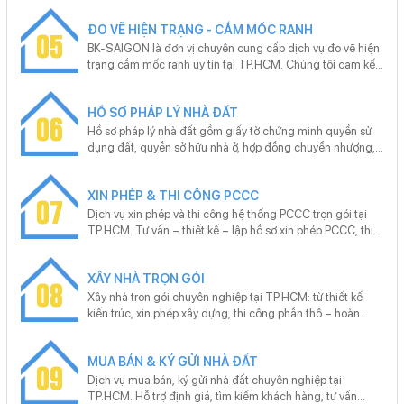
sinh – cam kết ra sổ đúng hẹn, phù hợp cho sang tên, tách
ĐO VẼ HIỆN TRẠNG - CẮM MỐC RANH
thửa, hoàn công.
05
BK-SAIGON là đơn vị chuyên cung cấp dịch vụ đo vẽ hiện
trạng cắm mốc ranh uy tín tại TP.HCM. Chúng tôi cam kết
đảm bảo hồ sơ kỹ thuật đúng chuẩn pháp lý, đo đạc nhanh
chóng, chính xác và tiết kiệm chi phí cho khách hàng. Với
HỒ SƠ PHÁP LÝ NHÀ ĐẤT
đội ngũ kỹ sư chuyên nghiệp và trang thiết bị hiện đại, BK-
06
SAIGON tự hào mang đến dịch vụ chất lượng cao, đáp
Hồ sơ pháp lý nhà đất gồm giấy tờ chứng minh quyền sử
ứng nhu cầu của khách hàng trong bối cảnh thị trường bất
dụng đất, quyền sở hữu nhà ở, hợp đồng chuyển nhượng,
động sản đang phát triển mạnh mẽ.
giấy phép xây dựng, bản vẽ hoàn công… Chúng tôi cung
cấp dịch vụ trọn gói hồ sơ pháp lý nhà đất tại TP.HCM: đo
XIN PHÉP & THI CÔNG PCCC
vẽ, hoàn công, mua bán, tách thửa, hợp thửa, sang tên,
07
đăng ký thế chấp, tra thông tin quy hoạch.
Dịch vụ xin phép và thi công hệ thống PCCC trọn gói tại
TP.HCM. Tư vấn – thiết kế – lập hồ sơ xin phép PCCC, thi
công lắp đặt hệ thống báo cháy, chữa cháy đạt chuẩn,
nghiệm thu bàn giao đúng quy định. Cam kết đúng quy
XÂY NHÀ TRỌN GÓI
chuẩn, không phát sinh, hỗ trợ trọn gói.
08
Xây nhà trọn gói chuyên nghiệp tại TP.HCM: từ thiết kế
kiến trúc, xin phép xây dựng, thi công phần thô – hoàn
thiện đến hồ sơ hoàn công. Cam kết đúng tiến độ, đúng
pháp lý, bảo hành dài hạn. Miễn phí tư vấn – khảo sát –
MUA BÁN & KÝ GỬI NHÀ ĐẤT
báo giá theo yêu cầu từng công trình.
09
Dịch vụ mua bán, ký gửi nhà đất chuyên nghiệp tại
TP.HCM. Hỗ trợ định giá, tìm kiếm khách hàng, tư vấn