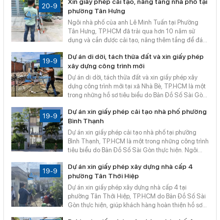
Xin giấy phép cải tạo, nâng tầng nhà phố tại
hàng hoàn thiện thủ tục nhanh chóng, đầy đủ pháp
20-9
phường Tân Hưng
lý, đảm bảo công trình triển khai an toàn và hợp
pháp. Đây là minh chứng cho giải pháp trọn gói,
Ngôi nhà phố của anh Lê Minh Tuấn tại Phường
tiết kiệm thời gian nhưng vẫn tuân thủ mọi quy định
Tân Hưng, TP.HCM đã trải qua hơn 10 năm sử
của pháp luật.
dụng và cần được cải tạo, nâng thêm tầng để đáp
ứng nhu cầu sinh hoạt của gia đình. Bản Đồ Số Sài
Dự án di dời, tách thửa đất và xin giấy phép
Gòn đã đồng hành, hỗ trợ anh hoàn tất thủ tục xin
19-9
xây dựng công trình mới
giấy phép cải tạo – nâng tầng, giúp công trình vừa
đẹp hơn, tiện nghi hơn, vừa hợp pháp và an toàn.
Dự án di dời, tách thửa đất và xin giấy phép xây
Dự án là minh chứng cho giải pháp pháp lý nhanh
dựng công trình mới tại xã Nhà Bè, TP.HCM là một
gọn, tiết kiệm thời gian nhưng vẫn đầy đủ quy định.
trong những hồ sơ tiêu biểu do Bản Đồ Số Sài Gòn
thực hiện. Với nhu cầu tách đất để chia cho các
Dự án xin giấy phép cải tạo nhà phố phường
con và xây nhà ở riêng lẻ, khách hàng cần xử lý
19-9
Bình Thạnh
đồng thời thủ tục tách thửa và xin phép xây dựng.
Nhờ kinh nghiệm và quy trình chuyên nghiệp,
Dự án xin giấy phép cải tạo nhà phố tại phường
chúng tôi đã giúp khách hàng hoàn tất hồ sơ
Bình Thạnh, TP.HCM là một trong những công trình
nhanh chóng, đúng quy định pháp luật.
tiêu biểu do Bản Đồ Số Sài Gòn thực hiện. Ngôi
nhà sau gần 10 năm sử dụng cần thay đổi mặt
Dự án xin giấy phép xây dựng nhà cấp 4
tiền, sửa mái che và bố trí lại không gian bên trong
19-9
phường Tân Thới Hiệp
để phù hợp nhu cầu sinh hoạt. Chúng tôi đã hỗ trợ
chủ đầu tư hoàn tất thủ tục xin phép nhanh chóng,
Dự án xin giấy phép xây dựng nhà cấp 4 tại
đúng quy định, giúp công trình cải tạo được triển
phường Tân Thới Hiệp, TP.HCM do Bản Đồ Số Sài
khai thuận lợi.
Gòn thực hiện, giúp khách hàng hoàn thiện hồ sơ
pháp lý đầy đủ, chính xác. Với diện tích 6x15m và