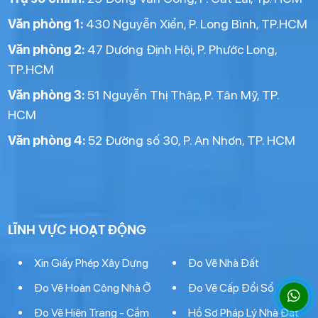
Văn phòng 1:
430 Nguyễn Xiển, P. Long Bình, TP.HCM
Văn phòng 2:
47 Dương Định Hội, P. Phước Long,
TP.HCM
Văn phòng 3:
51 Nguyễn Thị Thập, P. Tân Mỹ, TP.
HCM
Văn phòng 4:
52 Đường số 30, P. An Nhơn, TP. HCM
LĨNH VỰC HOẠT ĐỘNG
Xin Giấy Phép Xây Dựng
Đo Vẽ Nhà Đất
Đo Vẽ Hoàn Công Nhà Ở
Đo Vẽ Cấp Đổi Sổ
Đo Vẽ Hiện Trạng - Cắm
Hồ Sơ Pháp Lý Nhà Đất