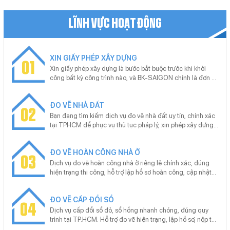
LĨNH VỰC HOẠT ĐỘNG
XIN GIẤY PHÉP XÂY DỰNG
01
Xin giấy phép xây dựng là bước bắt buộc trước khi khởi
công bất kỳ công trình nào, và BK-SAIGON chính là đơn vị
uy tín giúp bạn thực hiện thủ tục này nhanh chóng, chính
xác. Với kinh nghiệm xử lý hồ sơ xin giấy phép xây dựng
ĐO VẼ NHÀ ĐẤT
cho nhiều loại công trình từ nhà ở riêng lẻ, nhà phố đến dự
02
án lớn, BK-SAIGON cam kết hỗ trợ trọn gói từ khâu tư vấn,
Bạn đang tìm kiếm dịch vụ đo vẽ nhà đất uy tín, chính xác
chuẩn bị hồ sơ, nộp và theo dõi tiến trình để khách hàng
tại TPHCM để phục vụ thủ tục pháp lý, xin phép xây dựng
tiết kiệm tối đa thời gian và công sức.
hoặc giải quyết tranh chấp? Trong môi trường đô thị phát
triển nhanh, giá trị bất động sản tăng cao, một bản vẽ đo
ĐO VẼ HOÀN CÔNG NHÀ Ở
vẽ chính xác có thể quyết định việc bạn tiết kiệm hàng
03
chục triệu đồng và tránh những rắc rối pháp lý kéo dài
Dịch vụ đo vẽ hoàn công nhà ở riêng lẻ chính xác, đúng
nhiều năm. BK-SAIGON – với đội ngũ kỹ thuật viên giàu
hiện trạng thi công, hỗ trợ lập hồ sơ hoàn công, cập nhật
kinh nghiệm, thiết bị đo đạc hiện đại và quy trình chuyên
sổ hồng nhanh chóng. Cam kết trọn gói A–Z, tư vấn pháp
nghiệp – cam kết mang đến dịch vụ đo vẽ nhà đất nhanh
lý miễn phí, khảo sát tận nơi, không phát sinh chi phí. Liên
chóng, chuẩn xác, giá hợp lý, đáp ứng yêu cầu của cả cá
ĐO VẼ CẤP ĐỔI SỔ
hệ BK-SAIGON gặp Mr. Hoan - 0977 960 616
04
nhân lẫn doanh nghiệp.
Dịch vụ cấp đổi sổ đỏ, sổ hồng nhanh chóng, đúng quy
trình tại TP.HCM. Hỗ trợ đo vẽ hiện trạng, lập hồ sơ, nộp tại
Văn phòng đăng ký đất đai. Tư vấn miễn phí – không phát