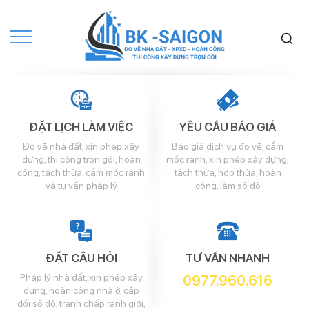
ĐẶT LỊCH LÀM VIỆC
YÊU CẦU BÁO GIÁ
Đo vẽ nhà đất, xin phép xây
Báo giá dịch vụ đo vẽ, cắm
dựng, thi công trọn gói, hoàn
mốc ranh, xin phép xây dựng,
công, tách thửa, cắm mốc ranh
tách thửa, hợp thửa, hoàn
và tư vấn pháp lý
công, làm sổ đỏ
ĐẶT CÂU HỎI
TƯ VẤN NHANH
Pháp lý nhà đất, xin phép xây
0977.960.616
dựng, hoàn công nhà ở, cấp
đổi sổ đỏ, tranh chấp ranh giới,