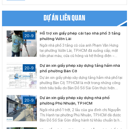
pháp lý, thủ tục công chứng, sang tên nhanh chóng. Cam
kết giao dịch minh bạch, giá trị thực, hiệu quả cao – hỗ trợ
tận nơi, không phát sinh chi phí.
DỰ ÁN LIÊN QUAN
Hỗ trợ xin giấy phép cải tạo nhà phố 3 tầng
20-9
phường Vườn Lài
Ngôi nhà phố 3 tầng cũ của anh Phạm Văn Hưng
tại phường Vườn Lài, TP.HCM đã xuống cấp, mặt
tiền phai màu, cửa cũ hỏng và hệ thống điện –
nước không ổn định. Anh Hưng muốn cải tạo toàn
Dự án xin giấy phép xây dựng tầng hầm nhà
diện nhưng gặp khó khăn về thủ tục pháp lý và lo
20-9
phố phường Bàn Cờ
ngại vi phạm quy định xây dựng. Nhờ sự đồng
hành của Bản Đồ Số Sài Gòn, toàn bộ hồ sơ xin
Dự án xin giấy phép xây dựng tầng hầm nhà phố tại
phép sửa chữa, cải tạo được hoàn thiện nhanh
phường Bàn Cờ, TP.HCM là một trong những công
chóng và hợp pháp, giúp công trình triển khai đúng
trình tiêu biểu do Bản Đồ Số Sài Gòn thực hiện.
tiến độ.
Ngôi nhà 1 trệt, 2 lầu được bổ sung tầng hầm hiện
Dự án xin giấy phép xây dựng nhà phố
đại, tối ưu diện tích sử dụng và tiện ích để xe cho
20-9
phường Phú Nhuận, TP.HCM
gia đình. Chúng tôi đã đồng hành hoàn thiện toàn
bộ thủ tục pháp lý, giúp công trình được triển khai
Ngôi nhà phố 1 trệt, 2 lầu của gia đình chị Nguyễn
nhanh chóng, hợp pháp và an toàn.
Thị Hạnh tại phường Phú Nhuận, TP.HCM đã được
Bản Đồ Số Sài Gòn đồng hành từ khâu chuẩn bị hồ
sơ đến xin giấy phép xây dựng. Dịch vụ giúp khách