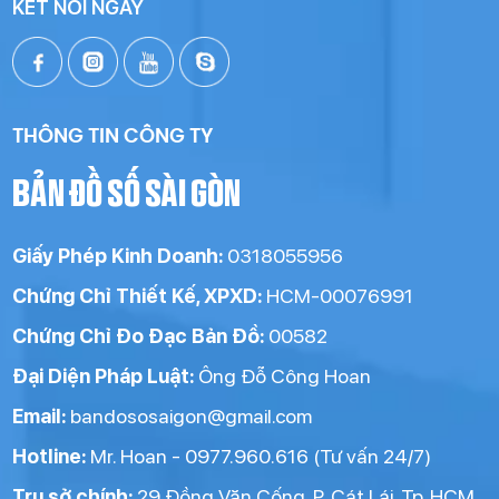
KẾT NỐI NGAY
THÔNG TIN CÔNG TY
BẢN ĐỒ SỐ SÀI GÒN
Giấy Phép Kinh Doanh:
0318055956
Chứng Chỉ Thiết Kế, XPXD:
HCM-00076991
Chứng Chỉ Đo Đạc Bản Đồ:
00582
Đại Diện Pháp Luật:
Ông Đỗ Công Hoan
Email:
bandososaigon@gmail.com
Hotline:
Mr. Hoan - 0977.960.616 (Tư vấn 24/7)
Trụ sở chính:
29 Đồng Văn Cống, P. Cát Lái, Tp. HCM