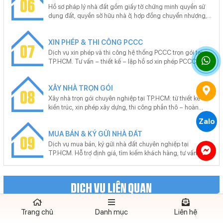
06
SAIGON tự hào mang đến dịch vụ chất lượng cao, đáp
Hồ sơ pháp lý nhà đất gồm giấy tờ chứng minh quyền sử
ứng nhu cầu của khách hàng trong bối cảnh thị trường bất
dụng đất, quyền sở hữu nhà ở, hợp đồng chuyển nhượng,
động sản đang phát triển mạnh mẽ.
giấy phép xây dựng, bản vẽ hoàn công… Chúng tôi cung
cấp dịch vụ trọn gói hồ sơ pháp lý nhà đất tại TP.HCM: đo
XIN PHÉP & THI CÔNG PCCC
vẽ, hoàn công, mua bán, tách thửa, hợp thửa, sang tên,
07
đăng ký thế chấp, tra thông tin quy hoạch.
Dịch vụ xin phép và thi công hệ thống PCCC trọn gói tại
TP.HCM. Tư vấn – thiết kế – lập hồ sơ xin phép PCCC, thi
công lắp đặt hệ thống báo cháy, chữa cháy đạt chuẩn,
nghiệm thu bàn giao đúng quy định. Cam kết đúng quy
XÂY NHÀ TRỌN GÓI
chuẩn, không phát sinh, hỗ trợ trọn gói.
08
Xây nhà trọn gói chuyên nghiệp tại TP.HCM: từ thiết kế
kiến trúc, xin phép xây dựng, thi công phần thô – hoàn
thiện đến hồ sơ hoàn công. Cam kết đúng tiến độ, đúng
Zalo
pháp lý, bảo hành dài hạn. Miễn phí tư vấn – khảo sát –
MUA BÁN & KÝ GỬI NHÀ ĐẤT
báo giá theo yêu cầu từng công trình.
09
Dịch vụ mua bán, ký gửi nhà đất chuyên nghiệp tại
TP.HCM. Hỗ trợ định giá, tìm kiếm khách hàng, tư vấn
pháp lý, thủ tục công chứng, sang tên nhanh chóng. Cam
kết giao dịch minh bạch, giá trị thực, hiệu quả cao – hỗ trợ
tận nơi, không phát sinh chi phí.
DỊCH VỤ LIÊN QUAN
Trang chủ
Danh mục
Liên hệ
Đo đạc xác định ranh giới đất tại TPHCM
29-3