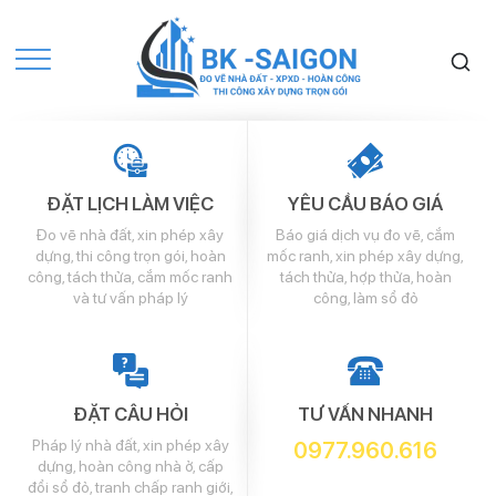
ĐẶT LỊCH LÀM VIỆC
YÊU CẦU BÁO GIÁ
Đo vẽ nhà đất, xin phép xây
Báo giá dịch vụ đo vẽ, cắm
dựng, thi công trọn gói, hoàn
mốc ranh, xin phép xây dựng,
công, tách thửa, cắm mốc ranh
tách thửa, hợp thửa, hoàn
và tư vấn pháp lý
công, làm sổ đỏ
ĐẶT CÂU HỎI
TƯ VẤN NHANH
Pháp lý nhà đất, xin phép xây
0977.960.616
dựng, hoàn công nhà ở, cấp
đổi sổ đỏ, tranh chấp ranh giới,