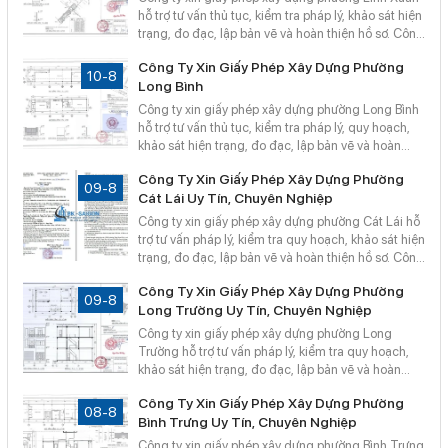
hỗ trợ tư vấn thủ tục, kiểm tra pháp lý, khảo sát hiện
trạng, đo đạc, lập bản vẽ và hoàn thiện hồ sơ. Công
Ty TNHH Bản Đồ Số Sài Gòn cung cấp giải pháp
Công Ty Xin Giấy Phép Xây Dựng Phường
đồng bộ, giúp khách hàng chuẩn bị hồ sơ xây dựng
10-8
Long Bình
phù hợp, hạn chế sai sót.
Công ty xin giấy phép xây dựng phường Long Bình
hỗ trợ tư vấn thủ tục, kiểm tra pháp lý, quy hoạch,
khảo sát hiện trạng, đo đạc, lập bản vẽ và hoàn
thiện hồ sơ. Công Ty TNHH Bản Đồ Số Sài Gòn
Công Ty Xin Giấy Phép Xây Dựng Phường
cung cấp giải pháp chuyên nghiệp, đồng hành
09-8
Cát Lái Uy Tín, Chuyên Nghiệp
cùng khách hàng chuẩn bị hồ sơ xây dựng phù
hợp.
Công ty xin giấy phép xây dựng phường Cát Lái hỗ
trợ tư vấn pháp lý, kiểm tra quy hoạch, khảo sát hiện
trạng, đo đạc, lập bản vẽ và hoàn thiện hồ sơ. Công
Ty TNHH Bản Đồ Số Sài Gòn cung cấp giải pháp
Công Ty Xin Giấy Phép Xây Dựng Phường
chuyên nghiệp, đồng hành cùng khách hàng trong
09-8
Long Trường Uy Tín, Chuyên Nghiệp
quá trình xin phép xây dựng nhanh chóng, thuận
tiện và đúng quy định.
Công ty xin giấy phép xây dựng phường Long
Trường hỗ trợ tư vấn pháp lý, kiểm tra quy hoạch,
khảo sát hiện trạng, đo đạc, lập bản vẽ và hoàn
thiện hồ sơ xây dựng. Công Ty TNHH Bản Đồ Số
Công Ty Xin Giấy Phép Xây Dựng Phường
Sài Gòn cung cấp giải pháp chuyên nghiệp, giúp
08-8
Bình Trưng Uy Tín, Chuyên Nghiệp
khách hàng tiết kiệm thời gian và hạn chế sai sót.
Công ty xin giấy phép xây dựng phường Bình Trưng