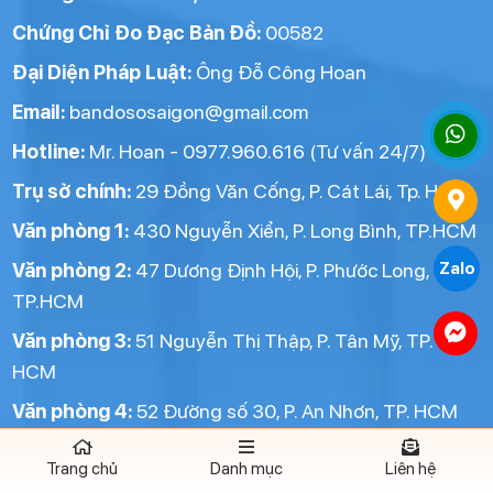
Chứng Chỉ Đo Đạc Bản Đồ:
00582
Đại Diện Pháp Luật:
Ông Đỗ Công Hoan
Email:
bandososaigon@gmail.com
Hotline:
Mr. Hoan - 0977.960.616 (Tư vấn 24/7)
Trụ sở chính:
29 Đồng Văn Cống, P. Cát Lái, Tp. HCM
Văn phòng 1:
430 Nguyễn Xiển, P. Long Bình, TP.HCM
Văn phòng 2:
47 Dương Định Hội, P. Phước Long,
Zalo
TP.HCM
Văn phòng 3:
51 Nguyễn Thị Thập, P. Tân Mỹ, TP.
HCM
Văn phòng 4:
52 Đường số 30, P. An Nhơn, TP. HCM
Trang chủ
Danh mục
Liên hệ