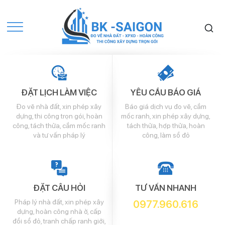
ĐẶT LỊCH LÀM VIỆC
YÊU CẦU BÁO GIÁ
Đo vẽ nhà đất, xin phép xây
Báo giá dịch vụ đo vẽ, cắm
dựng, thi công trọn gói, hoàn
mốc ranh, xin phép xây dựng,
công, tách thửa, cắm mốc ranh
tách thửa, hợp thửa, hoàn
và tư vấn pháp lý
công, làm sổ đỏ
ĐẶT CÂU HỎI
TƯ VẤN NHANH
Pháp lý nhà đất, xin phép xây
0977.960.616
dựng, hoàn công nhà ở, cấp
đổi sổ đỏ, tranh chấp ranh giới,