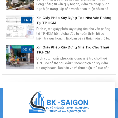
Long hỗ trợ tư vấn quy hoạch, kiểm tra pháp lý, đo
đạc hiện trạng, lập bản vẽ và hoàn thiện hồ sơ cấp
phép. Công Ty TNHH Bản Đồ Số Sài Gòn cung cấp
Xin Giấy Phép Xây Dựng Tòa Nhà Văn Phòng
dịch vụ chuyên nghiệp, minh bạch, giúp khách
03-8
Tại TP.HCM
hàng tiết kiệm thời gian và hạn chế phát sinh.
Dịch vụ xin giấy phép xây dựng tòa nhà văn phòng
tại TP.HCM hỗ trợ chủ đầu tư hoàn thiện hồ sơ,
kiểm tra quy hoạch, lập bản vẽ và thực hiện thủ tục
cấp phép nhanh chóng. Công Ty TNHH Bản Đồ Sài
Xin Giấy Phép Xây Dựng Nhà Trọ Cho Thuê
Gòn tư vấn chuyên nghiệp, đảm bảo công trình
03-8
TP.HCM
đúng quy định, tiết kiệm thời gian và hạn chế chi
phí phát sinh.
Dịch vụ xin giấy phép xây dựng nhà trọ cho thuê
TP.HCM hỗ trợ chủ đầu tư hoàn thiện hồ sơ, kiểm
tra quy hoạch, lập bản vẽ và thực hiện thủ tục cấp
phép nhanh chóng. Công Ty TNHH Bản Đồ Số Sài
Gòn tư vấn chuyên nghiệp, giúp đảm bảo công
trình xây dựng đúng quy định, tiết kiệm thời gian và
chi phí.