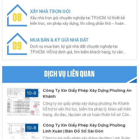
công lắp đặt hệ thống báo cháy, chữa cháy đạt chuẩn,
nghiệm thu bàn giao đúng quy định. Cam kết đúng quy
XÂY NHÀ TRỌN GÓI
chuẩn, không phát sinh, hỗ trợ trọn gói.
08
Xây nhà trọn gói chuyên nghiệp tại TP.HCM: từ thiết kế
kiến trúc, xin phép xây dựng, thi công phần thô – hoàn
thiện đến hồ sơ hoàn công. Cam kết đúng tiến độ, đúng
pháp lý, bảo hành dài hạn. Miễn phí tư vấn – khảo sát –
MUA BÁN & KÝ GỬI NHÀ ĐẤT
báo giá theo yêu cầu từng công trình.
09
Dịch vụ mua bán, ký gửi nhà đất chuyên nghiệp tại
TP.HCM. Hỗ trợ định giá, tìm kiếm khách hàng, tư vấn
pháp lý, thủ tục công chứng, sang tên nhanh chóng. Cam
kết giao dịch minh bạch, giá trị thực, hiệu quả cao – hỗ trợ
tận nơi, không phát sinh chi phí.
DỊCH VỤ LIÊN QUAN
Công Ty Xin Giấy Phép Xây Dựng Phường An
10-8
Khánh
Công ty xin giấy phép xây dựng phường An Khánh
hỗ trợ tư vấn thủ tục, kiểm tra pháp lý, khảo sát hiện
trạng, đo đạc, lập bản vẽ và hoàn thiện hồ sơ. Công
Ty TNHH Bản Đồ Số Sài Gòn cung cấp giải pháp
Công Ty Xin Giấy Phép Xây Dựng Phường
đồng bộ, giúp khách hàng chuẩn bị hồ sơ xây dựng
10-8
Linh Xuân | Bản Đồ Số Sài Gòn
phù hợp, hạn chế sai sót.
Công ty xin giấy phép xây dựng phường Linh Xuân