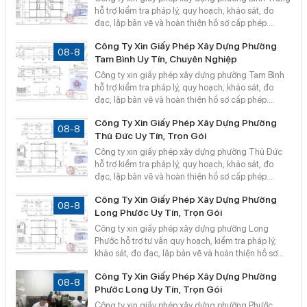
hỗ trợ kiểm tra pháp lý, quy hoạch, khảo sát, đo
đạc, lập bản vẽ và hoàn thiện hồ sơ cấp phép.
Công Ty TNHH Bản Đồ Số Sài Gòn cung cấp dịch
Công Ty Xin Giấy Phép Xây Dựng Phường
vụ chuyên nghiệp, minh bạch, giúp khách hàng tiết
08-8
Tam Bình Uy Tín, Chuyên Nghiệp
kiệm thời gian và hạn chế sai sót.
Công ty xin giấy phép xây dựng phường Tam Bình
hỗ trợ kiểm tra pháp lý, quy hoạch, khảo sát, đo
đạc, lập bản vẽ và hoàn thiện hồ sơ cấp phép.
Công Ty TNHH Bản Đồ Số Sài Gòn cung cấp dịch
Công Ty Xin Giấy Phép Xây Dựng Phường
vụ chuyên nghiệp, minh bạch, giúp khách hàng tiết
08-8
Thủ Đức Uy Tín, Trọn Gói
kiệm thời gian và hạn chế sai sót.
Công ty xin giấy phép xây dựng phường Thủ Đức
hỗ trợ kiểm tra pháp lý, quy hoạch, khảo sát, đo
đạc, lập bản vẽ và hoàn thiện hồ sơ cấp phép.
Công Ty TNHH Bản Đồ Số Sài Gòn cung cấp dịch
Công Ty Xin Giấy Phép Xây Dựng Phường
vụ chuyên nghiệp, minh bạch, giúp khách hàng tiết
08-8
Long Phước Uy Tín, Trọn Gói
kiệm thời gian và hạn chế sai sót.
Công ty xin giấy phép xây dựng phường Long
Phước hỗ trợ tư vấn quy hoạch, kiểm tra pháp lý,
khảo sát, đo đạc, lập bản vẽ và hoàn thiện hồ sơ
cấp phép. Công Ty TNHH Bản Đồ Số Sài Gòn cung
Công Ty Xin Giấy Phép Xây Dựng Phường
cấp dịch vụ chuyên nghiệp, minh bạch, giúp khách
08-8
Phước Long Uy Tín, Trọn Gói
hàng tiết kiệm thời gian và hạn chế sai sót.
Công ty xin giấy phép xây dựng phường Phước