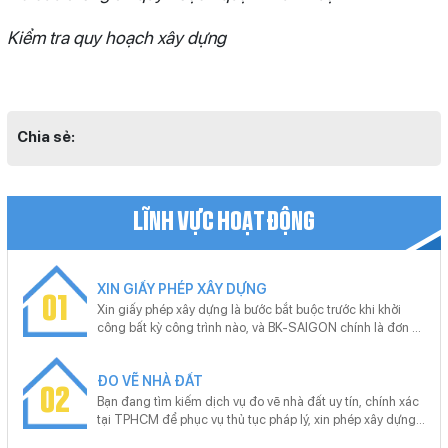
Kiểm tra quy hoạch xây dựng
Chia sẻ:
LĨNH VỰC HOẠT ĐỘNG
XIN GIẤY PHÉP XÂY DỰNG
01
Xin giấy phép xây dựng là bước bắt buộc trước khi khởi
công bất kỳ công trình nào, và BK-SAIGON chính là đơn vị
uy tín giúp bạn thực hiện thủ tục này nhanh chóng, chính
xác. Với kinh nghiệm xử lý hồ sơ xin giấy phép xây dựng
ĐO VẼ NHÀ ĐẤT
cho nhiều loại công trình từ nhà ở riêng lẻ, nhà phố đến dự
02
án lớn, BK-SAIGON cam kết hỗ trợ trọn gói từ khâu tư vấn,
Bạn đang tìm kiếm dịch vụ đo vẽ nhà đất uy tín, chính xác
chuẩn bị hồ sơ, nộp và theo dõi tiến trình để khách hàng
tại TPHCM để phục vụ thủ tục pháp lý, xin phép xây dựng
tiết kiệm tối đa thời gian và công sức.
hoặc giải quyết tranh chấp? Trong môi trường đô thị phát