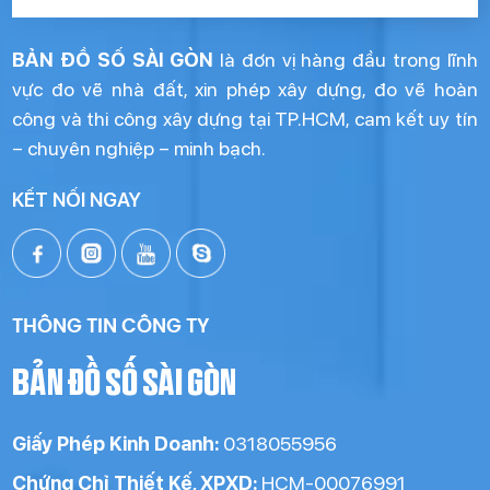
BẢN ĐỒ SỐ SÀI GÒN
là đơn vị hàng đầu trong lĩnh
vực đo vẽ nhà đất, xin phép xây dựng, đo vẽ hoàn
công và thi công xây dựng tại TP.HCM, cam kết uy tín
– chuyên nghiệp – minh bạch.
KẾT NỐI NGAY
THÔNG TIN CÔNG TY
BẢN ĐỒ SỐ SÀI GÒN
Giấy Phép Kinh Doanh:
0318055956
Chứng Chỉ Thiết Kế, XPXD:
HCM-00076991