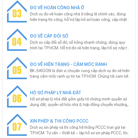
triển nhanh, giá trị bất động sản tăng cao, một bản vẽ đo
ĐO VẼ HOÀN CÔNG NHÀ Ở
vẽ chính xác có thể quyết định việc bạn tiết kiệm hàng
03
chục triệu đồng và tránh những rắc rối pháp lý kéo dài
Dịch vụ đo vẽ hoàn công nhà ở riêng lẻ chính xác, đúng
nhiều năm. BK-SAIGON – với đội ngũ kỹ thuật viên giàu
hiện trạng thi công, hỗ trợ lập hồ sơ hoàn công, cập nhật
kinh nghiệm, thiết bị đo đạc hiện đại và quy trình chuyên
sổ hồng nhanh chóng. Cam kết trọn gói A–Z, tư vấn pháp
nghiệp – cam kết mang đến dịch vụ đo vẽ nhà đất nhanh
lý miễn phí, khảo sát tận nơi, không phát sinh chi phí. Liên
chóng, chuẩn xác, giá hợp lý, đáp ứng yêu cầu của cả cá
ĐO VẼ CẤP ĐỔI SỔ
hệ BK-SAIGON gặp Mr. Hoan - 0977 960 616
04
nhân lẫn doanh nghiệp.
Dịch vụ cấp đổi sổ đỏ, sổ hồng nhanh chóng, đúng quy
trình tại TP.HCM. Hỗ trợ đo vẽ hiện trạng, lập hồ sơ, nộp tại
Văn phòng đăng ký đất đai. Tư vấn miễn phí – không phát
sinh – cam kết ra sổ đúng hẹn, phù hợp cho sang tên, tách
ĐO VẼ HIỆN TRẠNG - CẮM MỐC RANH
thửa, hoàn công.
05
BK-SAIGON là đơn vị chuyên cung cấp dịch vụ đo vẽ hiện
trạng cắm mốc ranh uy tín tại TP.HCM. Chúng tôi cam kết
đảm bảo hồ sơ kỹ thuật đúng chuẩn pháp lý, đo đạc nhanh
chóng, chính xác và tiết kiệm chi phí cho khách hàng. Với
HỒ SƠ PHÁP LÝ NHÀ ĐẤT
đội ngũ kỹ sư chuyên nghiệp và trang thiết bị hiện đại, BK-
06
SAIGON tự hào mang đến dịch vụ chất lượng cao, đáp
Hồ sơ pháp lý nhà đất gồm giấy tờ chứng minh quyền sử
ứng nhu cầu của khách hàng trong bối cảnh thị trường bất
dụng đất, quyền sở hữu nhà ở, hợp đồng chuyển nhượng,
động sản đang phát triển mạnh mẽ.
giấy phép xây dựng, bản vẽ hoàn công… Chúng tôi cung
cấp dịch vụ trọn gói hồ sơ pháp lý nhà đất tại TP.HCM: đo
XIN PHÉP & THI CÔNG PCCC
vẽ, hoàn công, mua bán, tách thửa, hợp thửa, sang tên,
07
đăng ký thế chấp, tra thông tin quy hoạch.
Dịch vụ xin phép và thi công hệ thống PCCC trọn gói tại
TP.HCM. Tư vấn – thiết kế – lập hồ sơ xin phép PCCC, thi