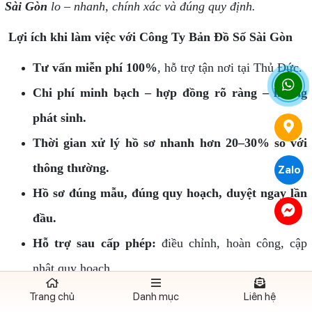
Sài Gòn
lo – nhanh, chính xác và đúng quy định.
Lợi ích khi làm việc với Công Ty Bản Đồ Số Sài Gòn
Tư vấn miễn phí 100%
, hỗ trợ tận nơi tại Thủ Đức.
Chi phí minh bạch – hợp đồng rõ ràng – không
phát sinh.
Thời gian xử lý hồ sơ nhanh hơn 20–30% so với
thông thường.
Zalo
Hồ sơ đúng mẫu, đúng quy hoạch, duyệt ngay lần
đầu.
Hỗ trợ sau cấp phép:
điều chỉnh, hoàn công, cập
nhật quy hoạch.
Trang chủ
Danh mục
Liên hệ
Thông tin liên hệ Công Ty Bản Đồ Số Sài Gòn