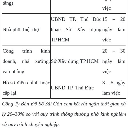
tầng)
việc
UBND TP. Thủ Đức
15 – 20
Nhà phố, biệt thự
hoặc Sở Xây dựng
ngày làm
TP.HCM
việc
Công trình kinh
20 – 30
doanh, nhà xưởng,
Sở Xây dựng TP.HCM
ngày làm
văn phòng
việc
Hồ sơ điều chỉnh hoặc
3 – 5 ngày
UBND TP. Thủ Đức
cấp lại
làm việc
Công Ty Bản Đồ Số Sài Gòn cam kết rút ngắn thời gian xử
lý 20–30% so với quy trình thông thường nhờ kinh nghiệm
và quy trình chuyên nghiệp.