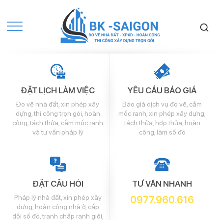
ĐẶT LỊCH LÀM VIỆC
YÊU CẦU BÁO GIÁ
Đo vẽ nhà đất, xin phép xây
Báo giá dịch vụ đo vẽ, cắm
dựng, thi công trọn gói, hoàn
mốc ranh, xin phép xây dựng,
công, tách thửa, cắm mốc ranh
tách thửa, hợp thửa, hoàn
và tư vấn pháp lý
công, làm sổ đỏ
ĐẶT CÂU HỎI
TƯ VẤN NHANH
Pháp lý nhà đất, xin phép xây
0977.960.616
dựng, hoàn công nhà ở, cấp
đổi sổ đỏ, tranh chấp ranh giới,