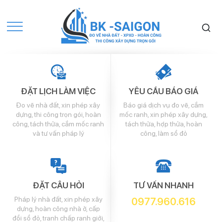
ĐẶT LỊCH LÀM VIỆC
YÊU CẦU BÁO GIÁ
Đo vẽ nhà đất, xin phép xây
Báo giá dịch vụ đo vẽ, cắm
dựng, thi công trọn gói, hoàn
mốc ranh, xin phép xây dựng,
công, tách thửa, cắm mốc ranh
tách thửa, hợp thửa, hoàn
và tư vấn pháp lý
công, làm sổ đỏ
ĐẶT CÂU HỎI
TƯ VẤN NHANH
Pháp lý nhà đất, xin phép xây
0977.960.616
dựng, hoàn công nhà ở, cấp
đổi sổ đỏ, tranh chấp ranh giới,