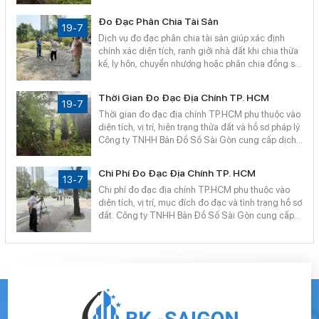
thiện hồ sơ pháp lý. Công ty TNHH Bản Đồ Số Sài
Gòn cung cấp dịch vụ đo đạc địa chính chuyên
Đo Đạc Phân Chia Tài Sản
nghiệp, nhanh chóng, chính xác tại TP.HCM.
19-7
Dịch vụ đo đạc phân chia tài sản giúp xác định
chính xác diện tích, ranh giới nhà đất khi chia thừa
kế, ly hôn, chuyển nhượng hoặc phân chia đồng sở
hữu. Công ty TNHH Bản Đồ Số Sài Gòn cung cấp
dịch vụ đo đạc địa chính chuyên nghiệp, nhanh
Thời Gian Đo Đạc Địa Chính TP. HCM
chóng, chính xác, hỗ trợ hoàn thiện hồ sơ pháp lý.
19-7
Thời gian đo đạc địa chính TP.HCM phụ thuộc vào
diện tích, vị trí, hiện trạng thửa đất và hồ sơ pháp lý.
Công ty TNHH Bản Đồ Số Sài Gòn cung cấp dịch
vụ đo đạc địa chính, trích đo thửa đất, tách thửa,
hợp thửa nhanh chóng, chính xác, quy trình chuyên
Chi Phí Đo Đạc Địa Chính TP. HCM
nghiệp, hỗ trợ hoàn thiện hồ sơ đất đai.
13-7
Chi phí đo đạc địa chính TP.HCM phụ thuộc vào
diện tích, vị trí, mục đích đo đạc và tình trạng hồ sơ
đất. Công ty TNHH Bản Đồ Số Sài Gòn cung cấp
dịch vụ đo đạc địa chính, trích đo thửa đất, tách
thửa, đo hiện trạng nhà đất chính xác, nhanh
chóng, báo giá minh bạch.