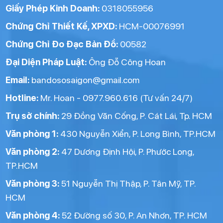
Giấy Phép Kinh Doanh:
0318055956
Chứng Chỉ Thiết Kế, XPXD:
HCM-00076991
Chứng Chỉ Đo Đạc Bản Đồ:
00582
Đại Diện Pháp Luật:
Ông Đỗ Công Hoan
Email:
bandososaigon@gmail.com
Hotline:
Mr. Hoan - 0977.960.616 (Tư vấn 24/7)
Trụ sở chính:
29 Đồng Văn Cống, P. Cát Lái, Tp. HCM
Văn phòng 1:
430 Nguyễn Xiển, P. Long Bình, TP.HCM
Văn phòng 2:
47 Dương Định Hội, P. Phước Long,
TP.HCM
Văn phòng 3:
51 Nguyễn Thị Thập, P. Tân Mỹ, TP.
HCM
Văn phòng 4:
52 Đường số 30, P. An Nhơn, TP. HCM