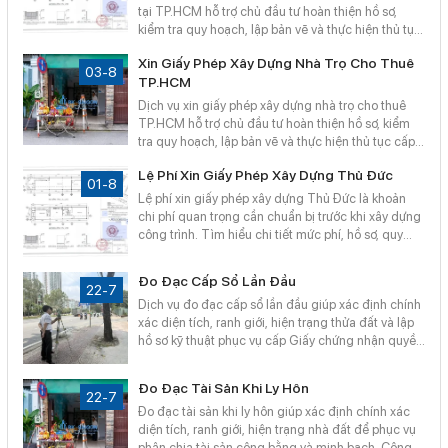
tại TP.HCM hỗ trợ chủ đầu tư hoàn thiện hồ sơ,
kiểm tra quy hoạch, lập bản vẽ và thực hiện thủ tục
cấp phép nhanh chóng. Công Ty TNHH Bản Đồ Sài
Xin Giấy Phép Xây Dựng Nhà Trọ Cho Thuê
Gòn tư vấn chuyên nghiệp, đảm bảo công trình
03-8
TP.HCM
đúng quy định, tiết kiệm thời gian và hạn chế chi
phí phát sinh.
Dịch vụ xin giấy phép xây dựng nhà trọ cho thuê
TP.HCM hỗ trợ chủ đầu tư hoàn thiện hồ sơ, kiểm
tra quy hoạch, lập bản vẽ và thực hiện thủ tục cấp
phép nhanh chóng. Công Ty TNHH Bản Đồ Số Sài
Lệ Phí Xin Giấy Phép Xây Dựng Thủ Đức
Gòn tư vấn chuyên nghiệp, giúp đảm bảo công
01-8
trình xây dựng đúng quy định, tiết kiệm thời gian và
Lệ phí xin giấy phép xây dựng Thủ Đức là khoản
chi phí.
chi phí quan trọng cần chuẩn bị trước khi xây dựng
công trình. Tìm hiểu chi tiết mức phí, hồ sơ, quy
trình thực hiện và các khoản chi phí liên quan.
Công Ty TNHH Bản Đồ Số Sài Gòn hỗ trợ xin giấy
Đo Đạc Cấp Sổ Lần Đầu
phép xây dựng nhanh chóng, chính xác, đúng quy
22-7
Dịch vụ đo đạc cấp sổ lần đầu giúp xác định chính
định.
xác diện tích, ranh giới, hiện trạng thửa đất và lập
hồ sơ kỹ thuật phục vụ cấp Giấy chứng nhận quyền
sử dụng đất. Công Ty TNHH Bản Đồ Số Sài Gòn
hỗ trợ đo đạc nhà đất, lập bản vẽ hiện trạng nhanh
Đo Đạc Tài Sản Khi Ly Hôn
chóng, chính xác, đúng quy định.
22-7
Đo đạc tài sản khi ly hôn giúp xác định chính xác
diện tích, ranh giới, hiện trạng nhà đất để phục vụ
phân chia tài sản công bằng và minh bạch. Công