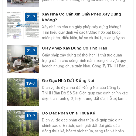
Ty TNHH Bản Đồ Số Sài Gòn cung cấp dịch vụ đo
đạc nhà đất, lập bản vẽ hiện trạng, hỗ trợ hồ sơ
Xây Nhà Có Cần Xin Giấy Phép Xây Dựng
nhanh chóng, chính xác, đúng quy định.
21-7
Không?
Xây nhà có cần xin giấy phép xây dựng không?
Tìm hiểu quy định về các trường hợp bắt buộc,
miễn phép, điều kiện, hồ sơ và thủ tục xin giấy phép
xây dựng nhà ở. Công Ty TNHH Bản Đồ Số Sài
Giấy Phép Xây Dựng Có Thời Hạn
Gòn hỗ trợ kiểm tra quy hoạch, tư vấn và thực hiện
21-7
hồ sơ nhanh chóng, đúng quy định.
Giấy phép xây dựng có thời hạn là thủ tục quan
trọng dành cho công trình nằm trong khu vực quy
hoạch nhưng chưa triển khai. Công Ty TNHH Bản
Đồ Số Sài Gòn hỗ trợ tư vấn điều kiện, kiểm tra quy
hoạch, chuẩn bị hồ sơ và thực hiện thủ tục xin giấy
Đo Đạc Nhà Đất Đồng Nai
phép xây dựng có thời hạn nhanh chóng, đúng quy
19-7
Dịch vụ đo đạc nhà đất Đồng Nai của Công ty
định.
TNHH Bản Đồ Số Sài Gòn giúp xác định chính xác
diện tích, ranh giới, hiện trạng đất đai, hỗ trợ làm
sổ đỏ, tách thửa, chuyển nhượng và xây dựng. Đội
ngũ kỹ thuật chuyên nghiệp, thiết bị hiện đại, đảm
Đo Đạc Phân Chia Thừa Kế
bảo kết quả đo nhanh chóng, chính xác.
19-7
Dịch vụ đo đạc phân chia thừa kế giúp xác định
chính xác diện tích, ranh giới đất đai giữa các
đồng thừa kế, hỗ trợ tách thửa, sang tên và hoàn