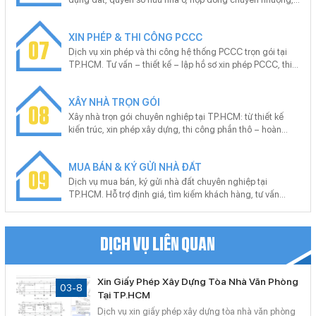
động sản đang phát triển mạnh mẽ.
giấy phép xây dựng, bản vẽ hoàn công… Chúng tôi cung
cấp dịch vụ trọn gói hồ sơ pháp lý nhà đất tại TP.HCM: đo
XIN PHÉP & THI CÔNG PCCC
vẽ, hoàn công, mua bán, tách thửa, hợp thửa, sang tên,
07
đăng ký thế chấp, tra thông tin quy hoạch.
Dịch vụ xin phép và thi công hệ thống PCCC trọn gói tại
TP.HCM. Tư vấn – thiết kế – lập hồ sơ xin phép PCCC, thi
công lắp đặt hệ thống báo cháy, chữa cháy đạt chuẩn,
nghiệm thu bàn giao đúng quy định. Cam kết đúng quy
XÂY NHÀ TRỌN GÓI
chuẩn, không phát sinh, hỗ trợ trọn gói.
08
Xây nhà trọn gói chuyên nghiệp tại TP.HCM: từ thiết kế
kiến trúc, xin phép xây dựng, thi công phần thô – hoàn
thiện đến hồ sơ hoàn công. Cam kết đúng tiến độ, đúng
pháp lý, bảo hành dài hạn. Miễn phí tư vấn – khảo sát –
MUA BÁN & KÝ GỬI NHÀ ĐẤT
báo giá theo yêu cầu từng công trình.
09
Dịch vụ mua bán, ký gửi nhà đất chuyên nghiệp tại
TP.HCM. Hỗ trợ định giá, tìm kiếm khách hàng, tư vấn
pháp lý, thủ tục công chứng, sang tên nhanh chóng. Cam
kết giao dịch minh bạch, giá trị thực, hiệu quả cao – hỗ trợ
tận nơi, không phát sinh chi phí.
DỊCH VỤ LIÊN QUAN
Xin Giấy Phép Xây Dựng Tòa Nhà Văn Phòng
03-8
Tại TP.HCM
Dịch vụ xin giấy phép xây dựng tòa nhà văn phòng