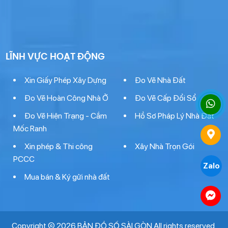
LĨNH VỰC HOẠT ĐỘNG
Xin Giấy Phép Xây Dựng
Đo Vẽ Nhà Đất
Đo Vẽ Hoàn Công Nhà Ở
Đo Vẽ Cấp Đổi Sổ
Đo Vẽ Hiện Trạng - Cắm
Hồ Sơ Pháp Lý Nhà Đất
Mốc Ranh
Xin phép & Thi công
Xây Nhà Trọn Gói
PCCC
Zalo
Mua bán & Ký gửi nhà đất
Copyright © 2026 BẢN ĐỒ SỐ SÀI GÒN All rights reserved.