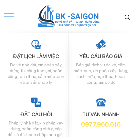
ĐẶT LỊCH LÀM VIỆC
YÊU CẦU BÁO GIÁ
Đo vẽ nhà đất, xin phép xây
Báo giá dịch vụ đo vẽ, cắm
dựng, thi công trọn gói, hoàn
mốc ranh, xin phép xây dựng,
công, tách thửa, cắm mốc ranh
tách thửa, hợp thửa, hoàn
và tư vấn pháp lý
công, làm sổ đỏ
ĐẶT CÂU HỎI
TƯ VẤN NHANH
Pháp lý nhà đất, xin phép xây
0977.960.616
dựng, hoàn công nhà ở, cấp
đổi sổ đỏ, tranh chấp ranh giới,