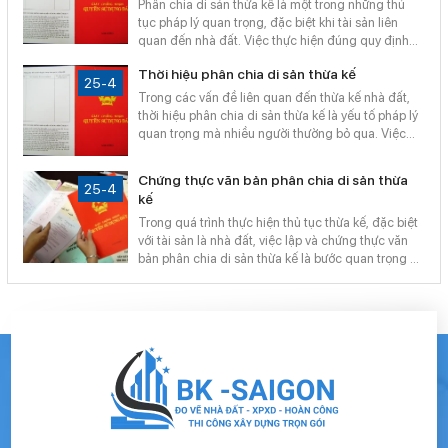
lợi.
Phân chia di sản thừa kế là một trong những thủ
tục pháp lý quan trọng, đặc biệt khi tài sản liên
quan đến nhà đất. Việc thực hiện đúng quy định
không chỉ giúp đảm bảo quyền lợi cho các bên mà
Thời hiệu phân chia di sản thừa kế
còn hạn chế tranh chấp phát sinh về sau. Dưới đây
25-4
là hướng dẫn chi tiết về thủ tục phân chia di sản
Trong các vấn đề liên quan đến thừa kế nhà đất,
thừa kế theo quy định mới nhất.
thời hiệu phân chia di sản thừa kế là yếu tố pháp lý
quan trọng mà nhiều người thường bỏ qua. Việc
nắm rõ thời hạn này sẽ giúp người thừa kế bảo vệ
quyền lợi của mình và tránh mất quyền yêu cầu
Chứng thực văn bản phân chia di sản thừa
chia tài sản theo quy định pháp luật.
25-4
kế
Trong quá trình thực hiện thủ tục thừa kế, đặc biệt
với tài sản là nhà đất, việc lập và chứng thực văn
bản phân chia di sản thừa kế là bước quan trọng để
đảm bảo tính pháp lý và tránh tranh chấp về sau.
Vậy quy định hiện hành như thế nào và thực hiện ở
đâu? Bài viết dưới đây sẽ giúp bạn hiểu rõ.