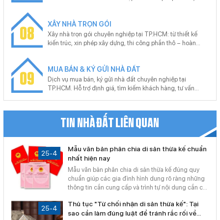
công lắp đặt hệ thống báo cháy, chữa cháy đạt chuẩn,
nghiệm thu bàn giao đúng quy định. Cam kết đúng quy
XÂY NHÀ TRỌN GÓI
chuẩn, không phát sinh, hỗ trợ trọn gói.
08
Xây nhà trọn gói chuyên nghiệp tại TP.HCM: từ thiết kế
kiến trúc, xin phép xây dựng, thi công phần thô – hoàn
thiện đến hồ sơ hoàn công. Cam kết đúng tiến độ, đúng
pháp lý, bảo hành dài hạn. Miễn phí tư vấn – khảo sát –
MUA BÁN & KÝ GỬI NHÀ ĐẤT
báo giá theo yêu cầu từng công trình.
09
Dịch vụ mua bán, ký gửi nhà đất chuyên nghiệp tại
TP.HCM. Hỗ trợ định giá, tìm kiếm khách hàng, tư vấn
pháp lý, thủ tục công chứng, sang tên nhanh chóng. Cam
kết giao dịch minh bạch, giá trị thực, hiệu quả cao – hỗ trợ
tận nơi, không phát sinh chi phí.
TIN NHÀ ĐẤT LIÊN QUAN
Mẫu văn bản phân chia di sản thừa kế chuẩn
25-4
nhất hiện nay
Mẫu văn bản phân chia di sản thừa kế đúng quy
chuẩn giúp các gia đình hình dung rõ ràng những
thông tin cần cung cấp và trình tự nội dung cần có.
Việc chuẩn bị theo mẫu không chỉ giúp các đồng
Thủ tục "Từ chối nhận di sản thừa kế": Tại
thừa kế dễ dàng thống nhất quan điểm mà còn
25-4
sao cần làm đúng luật để tránh rắc rối về
giúp đơn vị tư vấn như Bản Đồ Số Sài Gòn đẩy