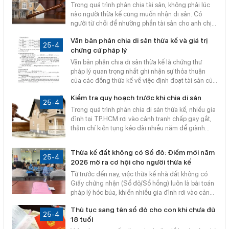
sau?
nhanh tiến độ làm việc với cơ quan công chứng và
Trong quá trình phân chia tài sản, không phải lúc
tài nguyên môi trường.
nào người thừa kế cũng muốn nhận di sản. Có
người từ chối để nhường phần tài sản cho anh chị
em khó khăn hơn, có người từ chối vì di sản để lại
Văn bản phân chia di sản thừa kế và giá trị
kèm theo những nghĩa vụ tài chính (nợ nần) quá
25-4
chứng cứ pháp lý
lớn. Tuy nhiên, việc từ chối không thể nói bằng lời
mà phải được lập thành văn bản theo quy trình chặt
Văn bản phân chia di sản thừa kế là chứng thư
chẽ. Cùng Bản Đồ Số Sài Gòn tìm hiểu các quy
pháp lý quan trọng nhất ghi nhận sự thỏa thuận
định cốt lõi về thủ tục này.
của các đồng thừa kế về việc định đoạt tài sản của
người quá cố. Để văn bản này trở thành căn cứ
Kiểm tra quy hoạch trước khi chia di sản
vững chắc cho việc sang tên sổ đỏ, nội dung và
25-4
hình thức phải tuyệt đối tuân thủ các quy định của
Trong quá trình phân chia di sản thừa kế, nhiều gia
Luật Công chứng và Bộ luật Dân sự, một tiêu chuẩn
đình tại TP.HCM rơi vào cảnh tranh chấp gay gắt,
mà Bản Đồ Số Sài Gòn luôn cam kết đảm bảo cho
thậm chí kiện tụng kéo dài nhiều năm để giành
mọi khách hàng.
quyền sở hữu một mảnh đất. Tuy nhiên, cái kết
đắng cay nhất là sau khi thắng kiện, họ mới ngã
Thừa kế đất không có Sổ đỏ: Điểm mới năm
ngửa khi biết mảnh đất đó đã nằm trong quy
25-4
2026 mở ra cơ hội cho người thừa kế
hoạch giải tỏa hoặc sắp bị thu hồi để xây dựng
Từ trước đến nay, việc thừa kế nhà đất không có
công trình công cộng. Bản Đồ Số Sài Gòn khuyến
Giấy chứng nhận (Sổ đỏ/Sổ hồng) luôn là bài toán
cáo người dân: Kiểm tra quy hoạch là bước đầu
pháp lý hóc búa, khiến nhiều gia đình rơi vào cảnh
tiên và quan trọng nhất trước khi đặt bút ký vào bất
tranh chấp hoặc "đóng băng" tài sản.
kỳ văn bản chia di sản nào.
Thủ tục sang tên sổ đỏ cho con khi chưa đủ
25-4
18 tuổi