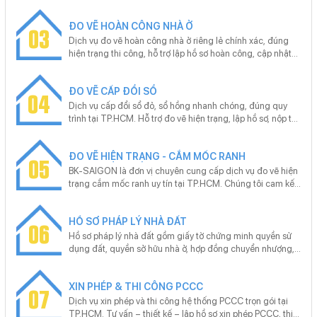
hoặc giải quyết tranh chấp? Trong môi trường đô thị phát
triển nhanh, giá trị bất động sản tăng cao, một bản vẽ đo
ĐO VẼ HOÀN CÔNG NHÀ Ở
vẽ chính xác có thể quyết định việc bạn tiết kiệm hàng
03
chục triệu đồng và tránh những rắc rối pháp lý kéo dài
Dịch vụ đo vẽ hoàn công nhà ở riêng lẻ chính xác, đúng
nhiều năm. BK-SAIGON – với đội ngũ kỹ thuật viên giàu
hiện trạng thi công, hỗ trợ lập hồ sơ hoàn công, cập nhật
kinh nghiệm, thiết bị đo đạc hiện đại và quy trình chuyên
sổ hồng nhanh chóng. Cam kết trọn gói A–Z, tư vấn pháp
nghiệp – cam kết mang đến dịch vụ đo vẽ nhà đất nhanh
lý miễn phí, khảo sát tận nơi, không phát sinh chi phí. Liên
chóng, chuẩn xác, giá hợp lý, đáp ứng yêu cầu của cả cá
ĐO VẼ CẤP ĐỔI SỔ
hệ BK-SAIGON gặp Mr. Hoan - 0977 960 616
04
nhân lẫn doanh nghiệp.
Dịch vụ cấp đổi sổ đỏ, sổ hồng nhanh chóng, đúng quy
trình tại TP.HCM. Hỗ trợ đo vẽ hiện trạng, lập hồ sơ, nộp tại
Văn phòng đăng ký đất đai. Tư vấn miễn phí – không phát
sinh – cam kết ra sổ đúng hẹn, phù hợp cho sang tên, tách
ĐO VẼ HIỆN TRẠNG - CẮM MỐC RANH
thửa, hoàn công.
05
BK-SAIGON là đơn vị chuyên cung cấp dịch vụ đo vẽ hiện
trạng cắm mốc ranh uy tín tại TP.HCM. Chúng tôi cam kết
đảm bảo hồ sơ kỹ thuật đúng chuẩn pháp lý, đo đạc nhanh
chóng, chính xác và tiết kiệm chi phí cho khách hàng. Với
HỒ SƠ PHÁP LÝ NHÀ ĐẤT
đội ngũ kỹ sư chuyên nghiệp và trang thiết bị hiện đại, BK-
06
SAIGON tự hào mang đến dịch vụ chất lượng cao, đáp
Hồ sơ pháp lý nhà đất gồm giấy tờ chứng minh quyền sử
ứng nhu cầu của khách hàng trong bối cảnh thị trường bất
dụng đất, quyền sở hữu nhà ở, hợp đồng chuyển nhượng,
động sản đang phát triển mạnh mẽ.
giấy phép xây dựng, bản vẽ hoàn công… Chúng tôi cung
cấp dịch vụ trọn gói hồ sơ pháp lý nhà đất tại TP.HCM: đo
XIN PHÉP & THI CÔNG PCCC
vẽ, hoàn công, mua bán, tách thửa, hợp thửa, sang tên,
07
đăng ký thế chấp, tra thông tin quy hoạch.
Dịch vụ xin phép và thi công hệ thống PCCC trọn gói tại
TP.HCM. Tư vấn – thiết kế – lập hồ sơ xin phép PCCC, thi