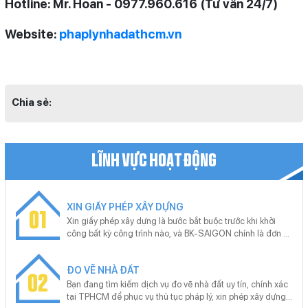
Hotline: Mr. Hoan - 0977.960.616 (Tư vấn 24/7)
Website:
phaplynhadathcm.vn
Chia sẻ:
LĨNH VỰC HOẠT ĐỘNG
XIN GIẤY PHÉP XÂY DỰNG
01
Xin giấy phép xây dựng là bước bắt buộc trước khi khởi
công bất kỳ công trình nào, và BK-SAIGON chính là đơn vị
uy tín giúp bạn thực hiện thủ tục này nhanh chóng, chính
xác. Với kinh nghiệm xử lý hồ sơ xin giấy phép xây dựng
ĐO VẼ NHÀ ĐẤT
cho nhiều loại công trình từ nhà ở riêng lẻ, nhà phố đến dự
02
án lớn, BK-SAIGON cam kết hỗ trợ trọn gói từ khâu tư vấn,
Bạn đang tìm kiếm dịch vụ đo vẽ nhà đất uy tín, chính xác
chuẩn bị hồ sơ, nộp và theo dõi tiến trình để khách hàng
tại TPHCM để phục vụ thủ tục pháp lý, xin phép xây dựng
tiết kiệm tối đa thời gian và công sức.