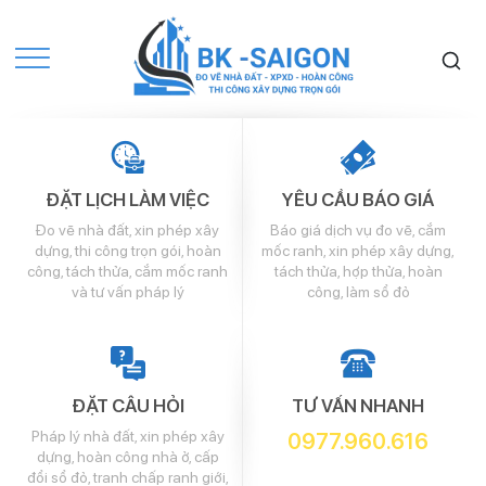
ĐẶT LỊCH LÀM VIỆC
YÊU CẦU BÁO GIÁ
Đo vẽ nhà đất, xin phép xây
Báo giá dịch vụ đo vẽ, cắm
dựng, thi công trọn gói, hoàn
mốc ranh, xin phép xây dựng,
công, tách thửa, cắm mốc ranh
tách thửa, hợp thửa, hoàn
và tư vấn pháp lý
công, làm sổ đỏ
ĐẶT CÂU HỎI
TƯ VẤN NHANH
Pháp lý nhà đất, xin phép xây
0977.960.616
dựng, hoàn công nhà ở, cấp
đổi sổ đỏ, tranh chấp ranh giới,