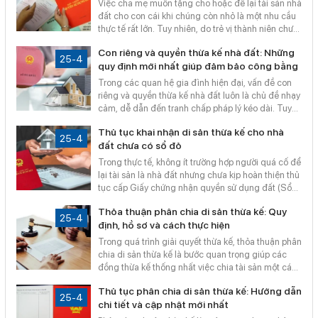
Việc cha mẹ muốn tặng cho hoặc để lại tài sản nhà
đất cho con cái khi chúng còn nhỏ là một nhu cầu
thực tế rất lớn. Tuy nhiên, do trẻ vị thành niên chưa
có đầy đủ năng lực hành vi dân sự, quy trình này
Con riêng và quyền thừa kế nhà đất: Những
đòi hỏi những điều kiện và thủ tục pháp lý chặt chẽ
25-4
quy định mới nhất giúp đảm bảo công bằng
để đảm bảo quyền lợi tốt nhất cho trẻ. Cùng Bản
Đồ Số Sài Gòn tìm hiểu lộ trình sang tên Sổ đỏ cho
Trong các quan hệ gia đình hiện đại, vấn đề con
con dưới 18 tuổi theo quy định mới nhất năm
riêng và quyền thừa kế nhà đất luôn là chủ đề nhạy
2026.
cảm, dễ dẫn đến tranh chấp pháp lý kéo dài. Tuy
nhiên, pháp luật Việt Nam hiện nay đã có những
Thủ tục khai nhận di sản thừa kế cho nhà
quy định rất cụ thể và nhân văn để bảo vệ quyền lợi
25-4
đất chưa có sổ đỏ
chính đáng của mọi người con, không phân biệt
đối xử. Cùng Bản Đồ Số Sài Gòn cập nhật các quy
Trong thực tế, không ít trường hợp người quá cố để
định mới nhất để đảm bảo sự công bằng trong
lại tài sản là nhà đất nhưng chưa kịp hoàn thiện thủ
phân chia tài sản gia đình.
tục cấp Giấy chứng nhận quyền sử dụng đất (Sổ
đỏ/Sổ hồng). Điều này thường gây ra tâm lý lo lắng
Thỏa thuận phân chia di sản thừa kế: Quy
cho người thừa kế về việc liệu có thể sang tên hay
25-4
định, hồ sơ và cách thực hiện
xác lập quyền sở hữu hay không. Dưới đây là hướng
dẫn các bước xử lý pháp lý để đảm bảo quyền lợi
Trong quá trình giải quyết thừa kế, thỏa thuận phân
hợp pháp cho người thừa kế.
chia di sản thừa kế là bước quan trọng giúp các
đồng thừa kế thống nhất việc chia tài sản một cách
minh bạch và hợp pháp. Đặc biệt với tài sản là nhà
Thủ tục phân chia di sản thừa kế: Hướng dẫn
đất, việc lập văn bản thỏa thuận đúng quy định sẽ
25-4
chi tiết và cập nhật mới nhất
giúp quá trình sang tên, cấp đổi sổ diễn ra thuận