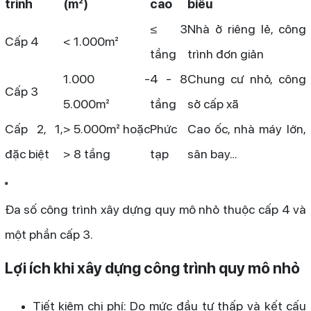
trình
(m²)
cao
biểu
≤ 3
Nhà ở riêng lẻ, công
Cấp 4
< 1.000m²
tầng
trình đơn giản
1.000 -
4 - 8
Chung cư nhỏ, công
Cấp 3
5.000m²
tầng
sở cấp xã
Cấp 2, 1,
> 5.000m² hoặc
Phức
Cao ốc, nhà máy lớn,
đặc biệt
> 8 tầng
tạp
sân bay…
Đa số công trình xây dựng quy mô nhỏ thuộc cấp 4 và
một phần cấp 3.
Lợi ích khi xây dựng công trình quy mô nhỏ
Tiết kiệm chi phí: Do mức đầu tư thấp và kết cấu