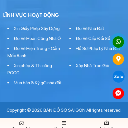
LĨNH VỰC HOẠT ĐỘNG
Xin Giấy Phép Xây Dựng
Đo Vẽ Nhà Đất
Đo Vẽ Hoàn Công Nhà Ở
Đo Vẽ Cấp Đổi Sổ
Đo Vẽ Hiện Trạng - Cắm
Hồ Sơ Pháp Lý Nhà Đất
Mốc Ranh
Xin phép & Thi công
Xây Nhà Trọn Gói
PCCC
Zalo
Mua bán & Ký gửi nhà đất
Copyright © 2026 BẢN ĐỒ SỐ SÀI GÒN All rights reserved.