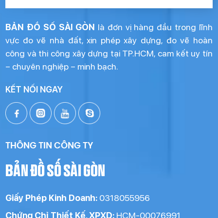
BẢN ĐỒ SỐ SÀI GÒN
là đơn vị hàng đầu trong lĩnh
vực đo vẽ nhà đất, xin phép xây dựng, đo vẽ hoàn
công và thi công xây dựng tại TP.HCM, cam kết uy tín
– chuyên nghiệp – minh bạch.
KẾT NỐI NGAY
THÔNG TIN CÔNG TY
BẢN ĐỒ SỐ SÀI GÒN
Giấy Phép Kinh Doanh:
0318055956
Chứng Chỉ Thiết Kế, XPXD:
HCM-00076991